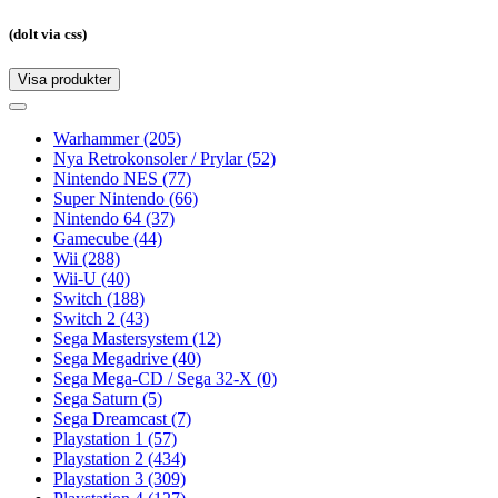
(dolt via css)
Visa produkter
Toggle
navigation
Toggle
navigation
Warhammer
(205)
Nya Retrokonsoler / Prylar
(52)
Nintendo NES
(77)
Super Nintendo
(66)
Nintendo 64
(37)
Gamecube
(44)
Wii
(288)
Wii-U
(40)
Switch
(188)
Switch 2
(43)
Sega Mastersystem
(12)
Sega Megadrive
(40)
Sega Mega-CD / Sega 32-X
(0)
Sega Saturn
(5)
Sega Dreamcast
(7)
Playstation 1
(57)
Playstation 2
(434)
Playstation 3
(309)