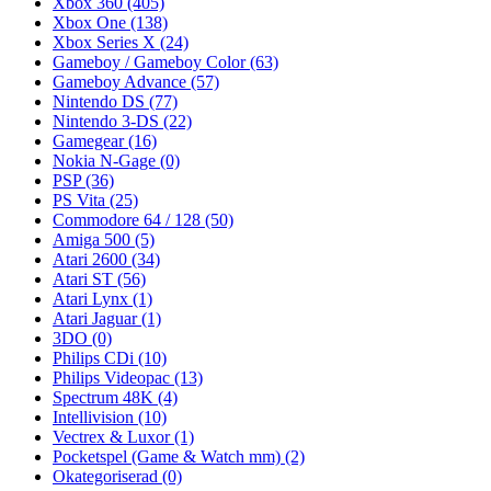
Xbox 360
(405)
Xbox One
(138)
Xbox Series X
(24)
Gameboy / Gameboy Color
(63)
Gameboy Advance
(57)
Nintendo DS
(77)
Nintendo 3-DS
(22)
Gamegear
(16)
Nokia N-Gage
(0)
PSP
(36)
PS Vita
(25)
Commodore 64 / 128
(50)
Amiga 500
(5)
Atari 2600
(34)
Atari ST
(56)
Atari Lynx
(1)
Atari Jaguar
(1)
3DO
(0)
Philips CDi
(10)
Philips Videopac
(13)
Spectrum 48K
(4)
Intellivision
(10)
Vectrex & Luxor
(1)
Pocketspel (Game & Watch mm)
(2)
Okategoriserad
(0)