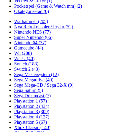
Vectrex & Luxor
(1)
Pocketspel (Game & Watch mm)
(2)
Okategoriserad
(0)
Warhammer
(205)
Nya Retrokonsoler / Prylar
(52)
Nintendo NES
(77)
Super Nintendo
(66)
Nintendo 64
(37)
Gamecube
(44)
Wii
(288)
Wii-U
(40)
Switch
(188)
Switch 2
(43)
Sega Mastersystem
(12)
Sega Megadrive
(40)
Sega Mega-CD / Sega 32-X
(0)
Sega Saturn
(5)
Sega Dreamcast
(7)
Playstation 1
(57)
Playstation 2
(434)
Playstation 3
(309)
Playstation 4
(127)
Playstation 5
(67)
Xbox Classic
(140)