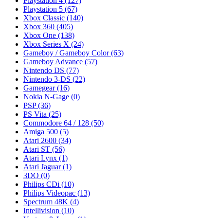
Playstation 4
(127)
Playstation 5
(67)
Xbox Classic
(140)
Xbox 360
(405)
Xbox One
(138)
Xbox Series X
(24)
Gameboy / Gameboy Color
(63)
Gameboy Advance
(57)
Nintendo DS
(77)
Nintendo 3-DS
(22)
Gamegear
(16)
Nokia N-Gage
(0)
PSP
(36)
PS Vita
(25)
Commodore 64 / 128
(50)
Amiga 500
(5)
Atari 2600
(34)
Atari ST
(56)
Atari Lynx
(1)
Atari Jaguar
(1)
3DO
(0)
Philips CDi
(10)
Philips Videopac
(13)
Spectrum 48K
(4)
Intellivision
(10)