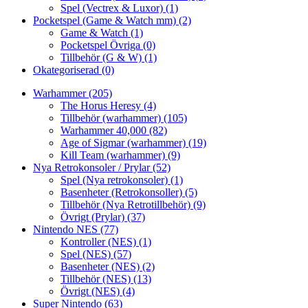
Spel (Vectrex & Luxor)
(1)
Pocketspel (Game & Watch mm)
(2)
Game & Watch
(1)
Pocketspel Övriga
(0)
Tillbehör (G & W)
(1)
Okategoriserad
(0)
Warhammer
(205)
The Horus Heresy
(4)
Tillbehör (warhammer)
(105)
Warhammer 40,000
(82)
Age of Sigmar (warhammer)
(19)
Kill Team (warhammer)
(9)
Nya Retrokonsoler / Prylar
(52)
Spel (Nya retrokonsoler)
(1)
Basenheter (Retrokonsoller)
(5)
Tillbehör (Nya Retrotillbehör)
(9)
Övrigt (Prylar)
(37)
Nintendo NES
(77)
Kontroller (NES)
(1)
Spel (NES)
(57)
Basenheter (NES)
(2)
Tillbehör (NES)
(13)
Övrigt (NES)
(4)
Super Nintendo
(63)