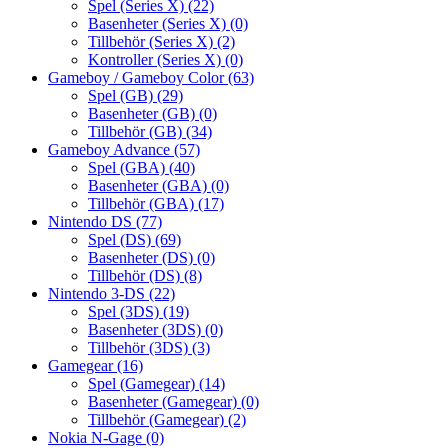
Spel (Series X)
(22)
Basenheter (Series X)
(0)
Tillbehör (Series X)
(2)
Kontroller (Series X)
(0)
Gameboy / Gameboy Color
(63)
Spel (GB)
(29)
Basenheter (GB)
(0)
Tillbehör (GB)
(34)
Gameboy Advance
(57)
Spel (GBA)
(40)
Basenheter (GBA)
(0)
Tillbehör (GBA)
(17)
Nintendo DS
(77)
Spel (DS)
(69)
Basenheter (DS)
(0)
Tillbehör (DS)
(8)
Nintendo 3-DS
(22)
Spel (3DS)
(19)
Basenheter (3DS)
(0)
Tillbehör (3DS)
(3)
Gamegear
(16)
Spel (Gamegear)
(14)
Basenheter (Gamegear)
(0)
Tillbehör (Gamegear)
(2)
Nokia N-Gage
(0)