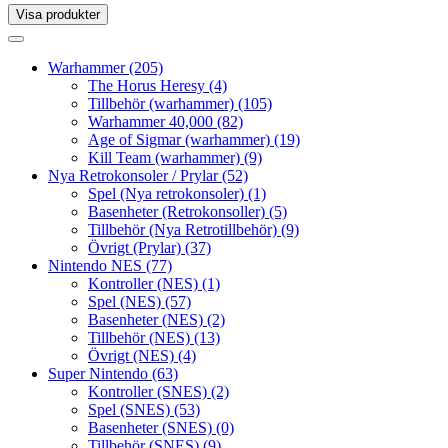
Visa produkter
Toggle
navigation
Toggle
navigation
Warhammer
(205)
The Horus Heresy
(4)
Tillbehör (warhammer)
(105)
Warhammer 40,000
(82)
Age of Sigmar (warhammer)
(19)
Kill Team (warhammer)
(9)
Nya Retrokonsoler / Prylar
(52)
Spel (Nya retrokonsoler)
(1)
Basenheter (Retrokonsoller)
(5)
Tillbehör (Nya Retrotillbehör)
(9)
Övrigt (Prylar)
(37)
Nintendo NES
(77)
Kontroller (NES)
(1)
Spel (NES)
(57)
Basenheter (NES)
(2)
Tillbehör (NES)
(13)
Övrigt (NES)
(4)
Super Nintendo
(63)
Kontroller (SNES)
(2)
Spel (SNES)
(53)
Basenheter (SNES)
(0)
Tillbehör (SNES)
(9)