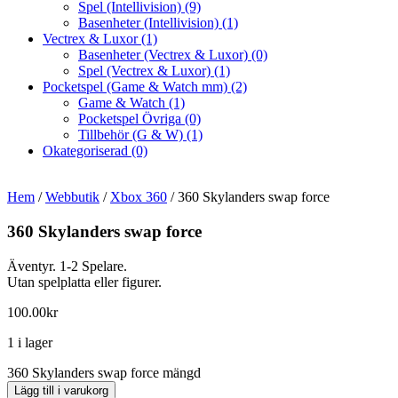
Spel (Intellivision)
(9)
Basenheter (Intellivision)
(1)
Vectrex & Luxor
(1)
Basenheter (Vectrex & Luxor)
(0)
Spel (Vectrex & Luxor)
(1)
Pocketspel (Game & Watch mm)
(2)
Game & Watch
(1)
Pocketspel Övriga
(0)
Tillbehör (G & W)
(1)
Okategoriserad
(0)
Hem
/
Webbutik
/
Xbox 360
/ 360 Skylanders swap force
360 Skylanders swap force
Äventyr. 1-2 Spelare.
Utan spelplatta eller figurer.
100.00
kr
1 i lager
360 Skylanders swap force mängd
Lägg till i varukorg