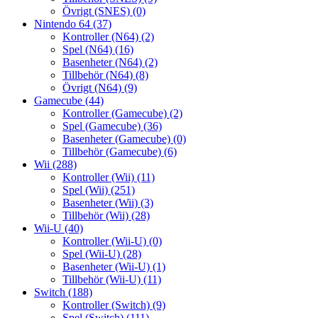
Övrigt (SNES)
(0)
Nintendo 64
(37)
Kontroller (N64)
(2)
Spel (N64)
(16)
Basenheter (N64)
(2)
Tillbehör (N64)
(8)
Övrigt (N64)
(9)
Gamecube
(44)
Kontroller (Gamecube)
(2)
Spel (Gamecube)
(36)
Basenheter (Gamecube)
(0)
Tillbehör (Gamecube)
(6)
Wii
(288)
Kontroller (Wii)
(11)
Spel (Wii)
(251)
Basenheter (Wii)
(3)
Tillbehör (Wii)
(28)
Wii-U
(40)
Kontroller (Wii-U)
(0)
Spel (Wii-U)
(28)
Basenheter (Wii-U)
(1)
Tillbehör (Wii-U)
(11)
Switch
(188)
Kontroller (Switch)
(9)
Spel (Switch)
(111)