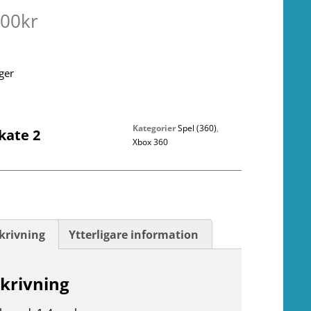
.00
kr
ager
Kategorier
Spel (360)
,
kate 2
Xbox 360
krivning
Ytterligare information
krivning