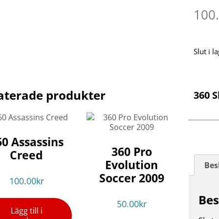
100
Slut i l
aterade produkter
360 S
60 Assassins
360 Pro
Creed
Evolution
Bes
Soccer 2009
100.00
kr
Bes
50.00
kr
Lägg till i