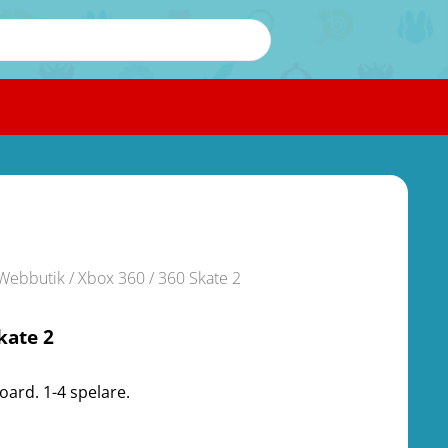
Webbutik
/
Xbox 360
/ 360 Skate 2
kate 2
oard. 1-4 spelare.