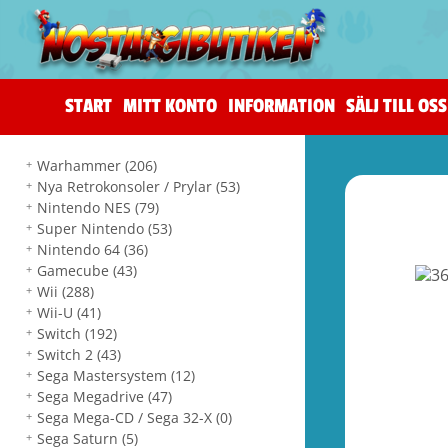
START
MITT KONTO
INFORMATION
SÄLJ TILL OSS
Warhammer
(206)
Nya Retrokonsoler / Prylar
(53)
Nintendo NES
(79)
Super Nintendo
(53)
Nintendo 64
(36)
Gamecube
(43)
Wii
(288)
Wii-U
(41)
Switch
(192)
Switch 2
(43)
Sega Mastersystem
(12)
Sega Megadrive
(47)
Sega Mega-CD / Sega 32-X
(0)
Sega Saturn
(5)