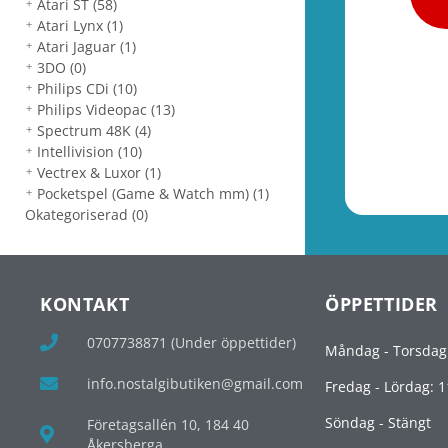
Atari ST
(58)
Atari Lynx
(1)
Atari Jaguar
(1)
3DO
(0)
Philips CDi
(10)
Philips Videopac
(13)
Spectrum 48K
(4)
Intellivision
(10)
Vectrex & Luxor
(1)
Pocketspel (Game & Watch mm)
(1)
Okategoriserad
(0)
KONTAKT
ÖPPETTIDER
0707738871 (Under öppettider)
Måndag - Torsdag
info.nostalgibutiken@gmail.com
Fredag - Lördag: 1
Söndag - Stängt
Företagsallén 10, 184 40
Åkersberga