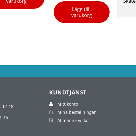
varukorg
Skate
Lägg till i
varukorg
KUNDTJÄNST
Mitt konto
: 12-18
Mina beställningar
1-15
Allmänna villkor