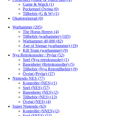
Game & Watch
(1)
Pocketspel Övriga
(0)
Tillbehör (G & W)
(1)
Okategoriserad
(0)
Warhammer
(205)
The Horus Heresy
(4)
Tillbehör (warhammer)
(105)
Warhammer 40,000
(82)
Age of Sigmar (warhammer)
(19)
Kill Team (warhammer)
(9)
Nya Retrokonsoler / Prylar
(52)
Spel (Nya retrokonsoler)
(1)
Basenheter (Retrokonsoller)
(5)
Tillbehör (Nya Retrotillbehör)
(9)
Övrigt (Prylar)
(37)
Nintendo NES
(77)
Kontroller (NES)
(1)
Spel (NES)
(57)
Basenheter (NES)
(2)
Tillbehör (NES)
(13)
Övrigt (NES)
(4)
Super Nintendo
(63)
Kontroller (SNES)
(2)
Spel (SNES)
(53)