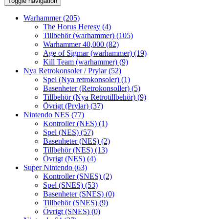
Toggle navigation
Warhammer
(205)
The Horus Heresy
(4)
Tillbehör (warhammer)
(105)
Warhammer 40,000
(82)
Age of Sigmar (warhammer)
(19)
Kill Team (warhammer)
(9)
Nya Retrokonsoler / Prylar
(52)
Spel (Nya retrokonsoler)
(1)
Basenheter (Retrokonsoller)
(5)
Tillbehör (Nya Retrotillbehör)
(9)
Övrigt (Prylar)
(37)
Nintendo NES
(77)
Kontroller (NES)
(1)
Spel (NES)
(57)
Basenheter (NES)
(2)
Tillbehör (NES)
(13)
Övrigt (NES)
(4)
Super Nintendo
(63)
Kontroller (SNES)
(2)
Spel (SNES)
(53)
Basenheter (SNES)
(0)
Tillbehör (SNES)
(9)
Övrigt (SNES)
(0)