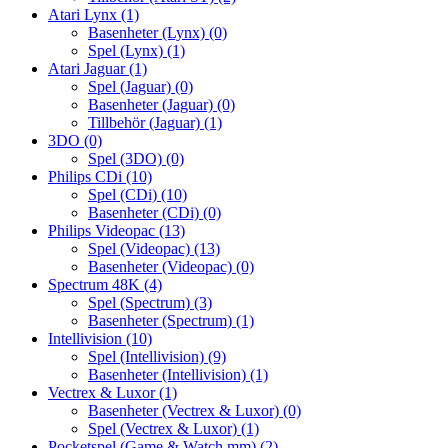
Atari Lynx
(1)
Basenheter (Lynx)
(0)
Spel (Lynx)
(1)
Atari Jaguar
(1)
Spel (Jaguar)
(0)
Basenheter (Jaguar)
(0)
Tillbehör (Jaguar)
(1)
3DO
(0)
Spel (3DO)
(0)
Philips CDi
(10)
Spel (CDi)
(10)
Basenheter (CDi)
(0)
Philips Videopac
(13)
Spel (Videopac)
(13)
Basenheter (Videopac)
(0)
Spectrum 48K
(4)
Spel (Spectrum)
(3)
Basenheter (Spectrum)
(1)
Intellivision
(10)
Spel (Intellivision)
(9)
Basenheter (Intellivision)
(1)
Vectrex & Luxor
(1)
Basenheter (Vectrex & Luxor)
(0)
Spel (Vectrex & Luxor)
(1)
Pocketspel (Game & Watch mm)
(2)