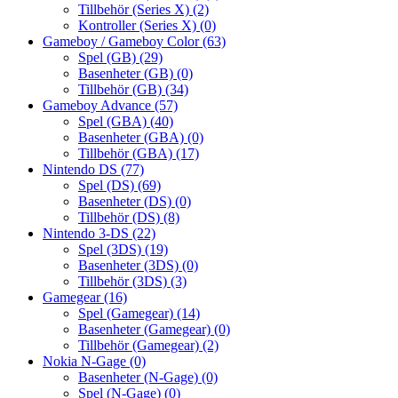
Tillbehör (Series X)
(2)
Kontroller (Series X)
(0)
Gameboy / Gameboy Color
(63)
Spel (GB)
(29)
Basenheter (GB)
(0)
Tillbehör (GB)
(34)
Gameboy Advance
(57)
Spel (GBA)
(40)
Basenheter (GBA)
(0)
Tillbehör (GBA)
(17)
Nintendo DS
(77)
Spel (DS)
(69)
Basenheter (DS)
(0)
Tillbehör (DS)
(8)
Nintendo 3-DS
(22)
Spel (3DS)
(19)
Basenheter (3DS)
(0)
Tillbehör (3DS)
(3)
Gamegear
(16)
Spel (Gamegear)
(14)
Basenheter (Gamegear)
(0)
Tillbehör (Gamegear)
(2)
Nokia N-Gage
(0)
Basenheter (N-Gage)
(0)
Spel (N-Gage)
(0)