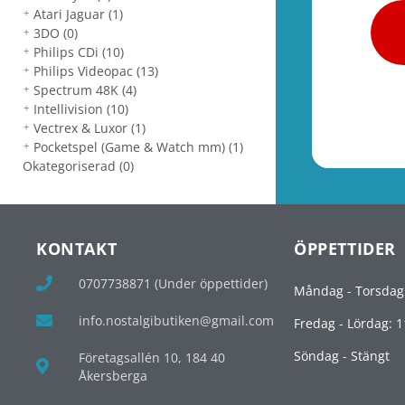
Atari Jaguar
(1)
3DO
(0)
Philips CDi
(10)
Philips Videopac
(13)
Spectrum 48K
(4)
Intellivision
(10)
Vectrex & Luxor
(1)
Pocketspel (Game & Watch mm)
(1)
Okategoriserad
(0)
KONTAKT
ÖPPETTIDER
0707738871 (Under öppettider)
Måndag - Torsdag
info.nostalgibutiken@gmail.com
Fredag - Lördag: 1
Söndag - Stängt
Företagsallén 10, 184 40
Åkersberga