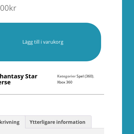
.00
kr
r
Lägg till i varukorg
Phantasy Star
Kategorier
Spel (360)
,
erse
Xbox 360
krivning
Ytterligare information