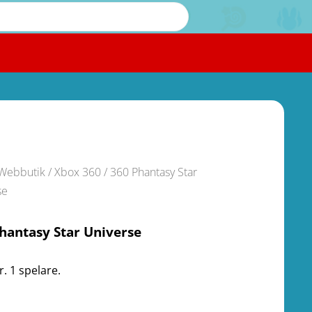
Webbutik
/
Xbox 360
/ 360 Phantasy Star
se
hantasy Star Universe
. 1 spelare.