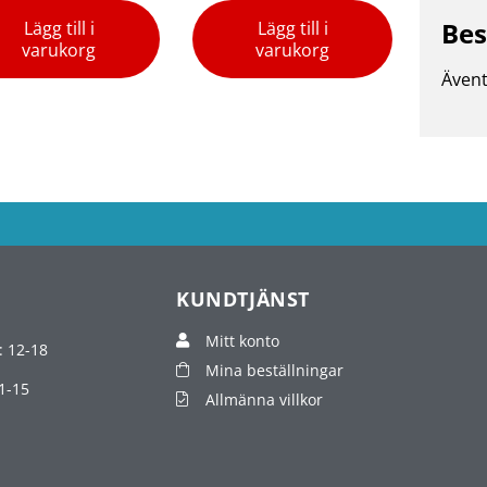
Bes
Lägg till i
Lägg till i
varukorg
varukorg
Ävent
KUNDTJÄNST
Mitt konto
: 12-18
Mina beställningar
1-15
Allmänna villkor