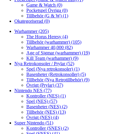
Game & Watch
(0)
Pocketspel Övriga
(0)
Tillbehör (G & W)
(1)
Okategoriserad
(0)
Warhammer
(205)
The Horus Heresy
(4)
Tillbehör (warhammer)
(105)
Warhammer 40,000
(82)
Age of Sigmar (warhammer)
(19)
Kill Team (warhammer)
(9)
Nya Retrokonsoler / Prylar
(52)
Spel (Nya retrokonsoler)
(1)
Basenheter (Retrokonsoller)
(5)
Tillbehör (Nya Retrotillbehör)
(9)
Övrigt (Prylar)
(37)
Nintendo NES
(77)
Kontroller (NES)
(1)
Spel (NES)
(57)
Basenheter (NES)
(2)
Tillbehör (NES)
(13)
Övrigt (NES)
(4)
Super Nintendo
(51)
Kontroller (SNES)
(2)
Spel (SNES)
(41)