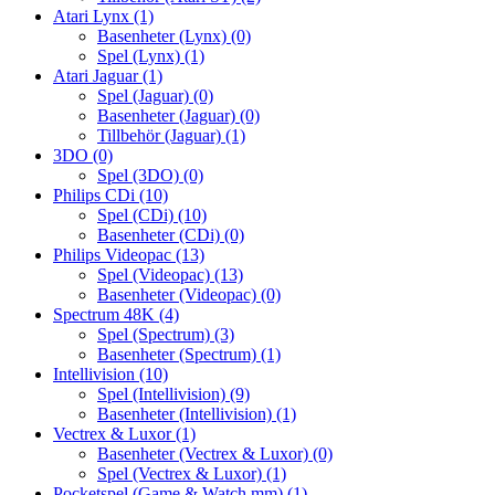
Atari Lynx
(1)
Basenheter (Lynx)
(0)
Spel (Lynx)
(1)
Atari Jaguar
(1)
Spel (Jaguar)
(0)
Basenheter (Jaguar)
(0)
Tillbehör (Jaguar)
(1)
3DO
(0)
Spel (3DO)
(0)
Philips CDi
(10)
Spel (CDi)
(10)
Basenheter (CDi)
(0)
Philips Videopac
(13)
Spel (Videopac)
(13)
Basenheter (Videopac)
(0)
Spectrum 48K
(4)
Spel (Spectrum)
(3)
Basenheter (Spectrum)
(1)
Intellivision
(10)
Spel (Intellivision)
(9)
Basenheter (Intellivision)
(1)
Vectrex & Luxor
(1)
Basenheter (Vectrex & Luxor)
(0)
Spel (Vectrex & Luxor)
(1)
Pocketspel (Game & Watch mm)
(1)