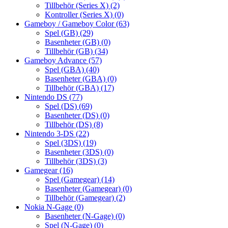
Tillbehör (Series X)
(2)
Kontroller (Series X)
(0)
Gameboy / Gameboy Color
(63)
Spel (GB)
(29)
Basenheter (GB)
(0)
Tillbehör (GB)
(34)
Gameboy Advance
(57)
Spel (GBA)
(40)
Basenheter (GBA)
(0)
Tillbehör (GBA)
(17)
Nintendo DS
(77)
Spel (DS)
(69)
Basenheter (DS)
(0)
Tillbehör (DS)
(8)
Nintendo 3-DS
(22)
Spel (3DS)
(19)
Basenheter (3DS)
(0)
Tillbehör (3DS)
(3)
Gamegear
(16)
Spel (Gamegear)
(14)
Basenheter (Gamegear)
(0)
Tillbehör (Gamegear)
(2)
Nokia N-Gage
(0)
Basenheter (N-Gage)
(0)
Spel (N-Gage)
(0)