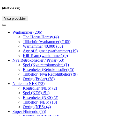
(dolt via css)
Visa produkter
Toggle
navigation
Toggle
navigation
Warhammer
(206)
The Horus Heresy
(4)
Tillbehör (warhammer)
(105)
Warhammer 40,000
(83)
Age of Sigmar (warhammer)
(19)
Kill Team (warhammer)
(9)
Nya Retrokonsoler / Prylar
(53)
Spel (Nya retrokonsoler)
(1)
Basenheter (Retrokonsoller)
(5)
Tillbehör (Nya Retrotillbehör)
(9)
Övrigt (Prylar)
(38)
Nintendo NES
(72)
Kontroller (NES)
(2)
Spel (NES)
(51)
Basenheter (NES)
(2)
Tillbehör (NES)
(13)
Övrigt (NES)
(4)
Super Nintendo
(55)