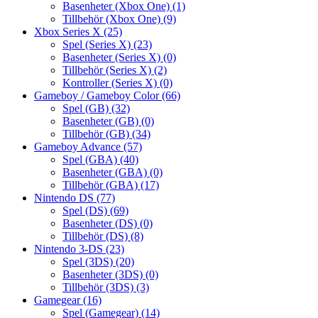
Basenheter (Xbox One)
(1)
Tillbehör (Xbox One)
(9)
Xbox Series X
(25)
Spel (Series X)
(23)
Basenheter (Series X)
(0)
Tillbehör (Series X)
(2)
Kontroller (Series X)
(0)
Gameboy / Gameboy Color
(66)
Spel (GB)
(32)
Basenheter (GB)
(0)
Tillbehör (GB)
(34)
Gameboy Advance
(57)
Spel (GBA)
(40)
Basenheter (GBA)
(0)
Tillbehör (GBA)
(17)
Nintendo DS
(77)
Spel (DS)
(69)
Basenheter (DS)
(0)
Tillbehör (DS)
(8)
Nintendo 3-DS
(23)
Spel (3DS)
(20)
Basenheter (3DS)
(0)
Tillbehör (3DS)
(3)
Gamegear
(16)
Spel (Gamegear)
(14)