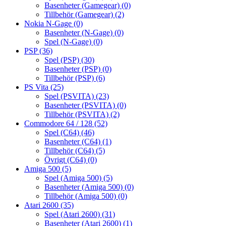
Basenheter (Gamegear)
(0)
Tillbehör (Gamegear)
(2)
Nokia N-Gage
(0)
Basenheter (N-Gage)
(0)
Spel (N-Gage)
(0)
PSP
(36)
Spel (PSP)
(30)
Basenheter (PSP)
(0)
Tillbehör (PSP)
(6)
PS Vita
(25)
Spel (PSVITA)
(23)
Basenheter (PSVITA)
(0)
Tillbehör (PSVITA)
(2)
Commodore 64 / 128
(52)
Spel (C64)
(46)
Basenheter (C64)
(1)
Tillbehör (C64)
(5)
Övrigt (C64)
(0)
Amiga 500
(5)
Spel (Amiga 500)
(5)
Basenheter (Amiga 500)
(0)
Tillbehör (Amiga 500)
(0)
Atari 2600
(35)
Spel (Atari 2600)
(31)
Basenheter (Atari 2600)
(1)