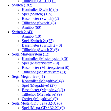
Tillbehör (Wii-U)
(11)
Switch
(192)
Kontroller (Switch)
(9)
Spel (Switch)
(115)
Basenheter (Switch)
(2)
Tillbehör (Switch)
(8)
Amiibo
(60)
Switch 2
(43)
Amiibo
(10)
Spel (Switch 2)
(27)
Basenheter (Switch 2)
(0)
Tillbehör (Switch 2)
(6)
Sega Mastersystem
(12)
Kontroller (Mastersystem)
(0)
Spel (Mastersystem)
(9)
Basenheter (Mastersystem)
(0)
Tillbehör (Mastersystem)
(3)
Sega Megadrive
(41)
Kontroller (Megadrive)
(4)
Spel (Megadrive)
(27)
Basenheter (Megadrive)
(1)
Tillbehör (Megadrive)
(9)
Övrigt (Megadrive)
(0)
Sega Mega-CD / Sega 32-X
(0)
Spel (Mega-CD / 32-X)
(0)