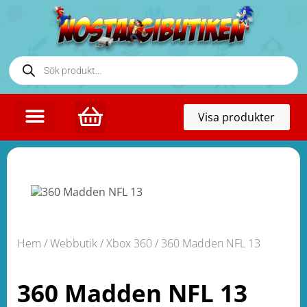
Toggl
Visa produkter
naviga
Hem
/
Webbutik
/
Xbox 360
/ 360 Madden NFL 13
360 Madden NFL 13