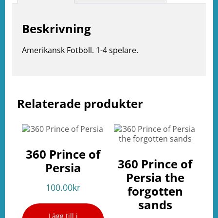
Beskrivning
Amerikansk Fotboll. 1-4 spelare.
Relaterade produkter
e
ation
360 Prince of
360 Prince of
Persia
Persia the
100.00
kr
forgotten
sands
Lägg till i