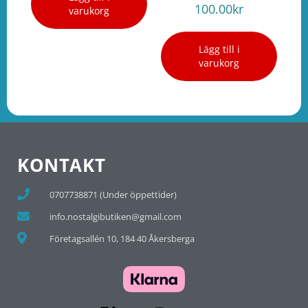
100.00
kr
varukorg
Lägg till i
varukorg
KONTAKT
0707738871 (Under öppettider)
info.nostalgibutiken@gmail.com
Företagsallén 10, 184 40 Åkersberga