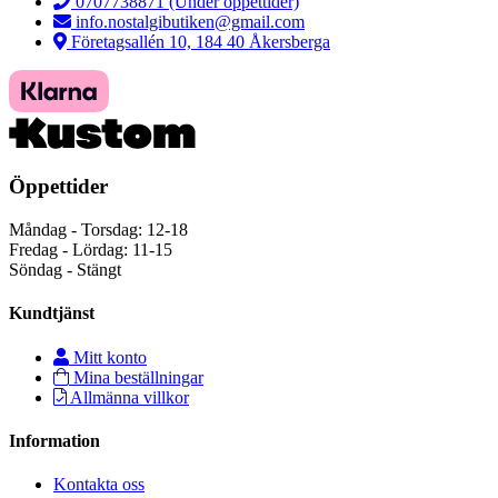
0707738871 (Under öppettider)
info.nostalgibutiken@gmail.com
Företagsallén 10, 184 40 Åkersberga
Öppettider
Måndag - Torsdag: 12-18
Fredag - Lördag: 11-15
Söndag - Stängt
Kundtjänst
Mitt konto
Mina beställningar
Allmänna villkor
Information
Kontakta oss