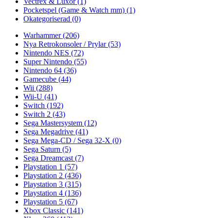
Vectrex & Luxor
(1)
Pocketspel (Game & Watch mm)
(1)
Okategoriserad
(0)
Warhammer
(206)
Nya Retrokonsoler / Prylar
(53)
Nintendo NES
(72)
Super Nintendo
(55)
Nintendo 64
(36)
Gamecube
(44)
Wii
(288)
Wii-U
(41)
Switch
(192)
Switch 2
(43)
Sega Mastersystem
(12)
Sega Megadrive
(41)
Sega Mega-CD / Sega 32-X
(0)
Sega Saturn
(5)
Sega Dreamcast
(7)
Playstation 1
(57)
Playstation 2
(436)
Playstation 3
(315)
Playstation 4
(136)
Playstation 5
(67)
Xbox Classic
(141)