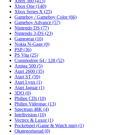
Xbox 360
(413)
Xbox One
(140)
Xbox Series X
(25)
Gameboy / Gameboy Color
(66)
Gameboy Advance
(57)
Nintendo DS
(77)
Nintendo 3-DS
(23)
Gamegear
(16)
Nokia N-Gage
(0)
PSP
(36)
PS Vita
(25)
Commodore 64 / 128
(52)
Amiga 500
(5)
Atari 2600
(35)
Atari ST
(59)
Atari Lynx
(1)
Atari Jaguar
(1)
3DO
(0)
Philips CDi
(10)
Philips Videopac
(13)
Spectrum 48K
(4)
Intellivision
(10)
Vectrex & Luxor
(1)
Pocketspel (Game & Watch mm)
(1)
Okategoriserad
(0)