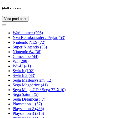
(dolt via css)
Visa produkter
Toggle
navigation
Toggle
navigation
Warhammer
(206)
Nya Retrokonsoler / Prylar
(53)
Nintendo NES
(72)
Super Nintendo
(55)
Nintendo 64
(36)
Gamecube
(44)
Wii
(288)
Wii-U
(41)
Switch
(192)
Switch 2
(43)
Sega Mastersystem
(12)
Sega Megadrive
(41)
Sega Mega-CD / Sega 32-X
(0)
Sega Saturn
(5)
Sega Dreamcast
(7)
Playstation 1
(57)
Playstation 2
(436)
Playstation 3
(315)