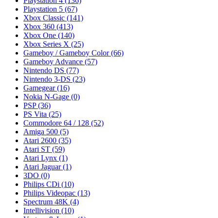
Playstation 4
(136)
Playstation 5
(67)
Xbox Classic
(141)
Xbox 360
(413)
Xbox One
(140)
Xbox Series X
(25)
Gameboy / Gameboy Color
(66)
Gameboy Advance
(57)
Nintendo DS
(77)
Nintendo 3-DS
(23)
Gamegear
(16)
Nokia N-Gage
(0)
PSP
(36)
PS Vita
(25)
Commodore 64 / 128
(52)
Amiga 500
(5)
Atari 2600
(35)
Atari ST
(59)
Atari Lynx
(1)
Atari Jaguar
(1)
3DO
(0)
Philips CDi
(10)
Philips Videopac
(13)
Spectrum 48K
(4)
Intellivision
(10)