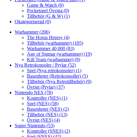
Game & Watch
(0)
Pocketspel Övriga
(0)
Tillbehör (G & W)
(1)
Okategoriserad
(0)
Warhammer
(206)
The Horus Heresy
(4)
Tillbehör (warhammer)
(105)
Warhammer 40,000
(83)
Age of Sigmar (warhammer)
(19)
Kill Team (warhammer)
(9)
Nya Retrokonsoler / Prylar
(52)
Spel (Nya retrokonsoler)
(1)
Basenheter (Retrokonsoller)
(5)
Tillbehör (Nya Retrotillbehör)
(9)
Övrigt (Prylar)
(37)
Nintendo NES
(78)
Kontroller (NES)
(1)
Spel (NES)
(58)
Basenheter (NES)
(2)
Tillbehör (NES)
(13)
Övrigt (NES)
(4)
Super Nintendo
(53)
Kontroller (SNES)
(2)
Spel (SNES)
(42)