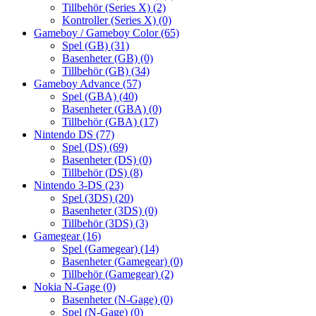
Tillbehör (Series X)
(2)
Kontroller (Series X)
(0)
Gameboy / Gameboy Color
(65)
Spel (GB)
(31)
Basenheter (GB)
(0)
Tillbehör (GB)
(34)
Gameboy Advance
(57)
Spel (GBA)
(40)
Basenheter (GBA)
(0)
Tillbehör (GBA)
(17)
Nintendo DS
(77)
Spel (DS)
(69)
Basenheter (DS)
(0)
Tillbehör (DS)
(8)
Nintendo 3-DS
(23)
Spel (3DS)
(20)
Basenheter (3DS)
(0)
Tillbehör (3DS)
(3)
Gamegear
(16)
Spel (Gamegear)
(14)
Basenheter (Gamegear)
(0)
Tillbehör (Gamegear)
(2)
Nokia N-Gage
(0)
Basenheter (N-Gage)
(0)
Spel (N-Gage)
(0)