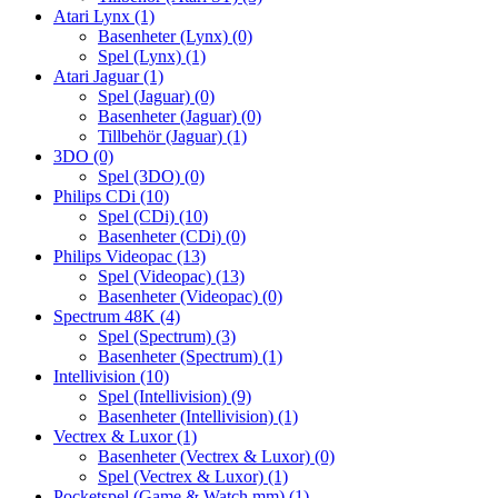
Atari Lynx
(1)
Basenheter (Lynx)
(0)
Spel (Lynx)
(1)
Atari Jaguar
(1)
Spel (Jaguar)
(0)
Basenheter (Jaguar)
(0)
Tillbehör (Jaguar)
(1)
3DO
(0)
Spel (3DO)
(0)
Philips CDi
(10)
Spel (CDi)
(10)
Basenheter (CDi)
(0)
Philips Videopac
(13)
Spel (Videopac)
(13)
Basenheter (Videopac)
(0)
Spectrum 48K
(4)
Spel (Spectrum)
(3)
Basenheter (Spectrum)
(1)
Intellivision
(10)
Spel (Intellivision)
(9)
Basenheter (Intellivision)
(1)
Vectrex & Luxor
(1)
Basenheter (Vectrex & Luxor)
(0)
Spel (Vectrex & Luxor)
(1)
Pocketspel (Game & Watch mm)
(1)