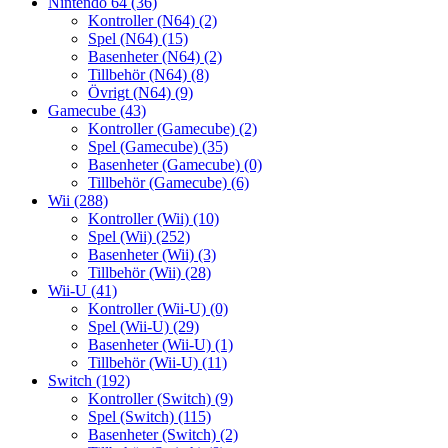
Nintendo 64
(36)
Kontroller (N64)
(2)
Spel (N64)
(15)
Basenheter (N64)
(2)
Tillbehör (N64)
(8)
Övrigt (N64)
(9)
Gamecube
(43)
Kontroller (Gamecube)
(2)
Spel (Gamecube)
(35)
Basenheter (Gamecube)
(0)
Tillbehör (Gamecube)
(6)
Wii
(288)
Kontroller (Wii)
(10)
Spel (Wii)
(252)
Basenheter (Wii)
(3)
Tillbehör (Wii)
(28)
Wii-U
(41)
Kontroller (Wii-U)
(0)
Spel (Wii-U)
(29)
Basenheter (Wii-U)
(1)
Tillbehör (Wii-U)
(11)
Switch
(192)
Kontroller (Switch)
(9)
Spel (Switch)
(115)
Basenheter (Switch)
(2)