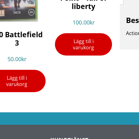
liberty
Bes
100.00
kr
0 Battlefield
Actio
3
Lägg till i
varukorg
50.00
kr
Lägg till i
varukorg