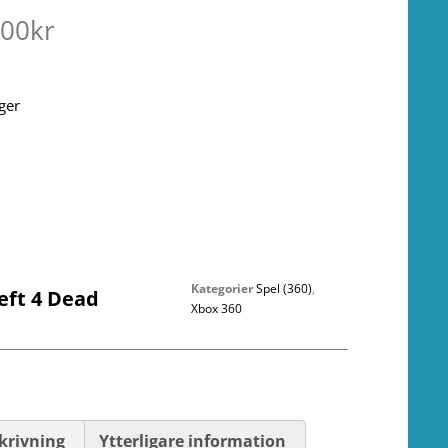
.00
kr
ager
Kategorier
Spel (360)
,
eft 4 Dead
Xbox 360
krivning
Ytterligare information