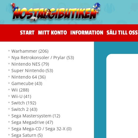
START
MITT KONTO
INFORMATION
SÄLJ TILL OSS
Warhammer
(206)
Nya Retrokonsoler / Prylar
(53)
Nintendo NES
(79)
Super Nintendo
(53)
Nintendo 64
(36)
Gamecube
(43)
Wii
(288)
Wii-U
(41)
Switch
(192)
Switch 2
(43)
Sega Mastersystem
(12)
Sega Megadrive
(47)
Sega Mega-CD / Sega 32-X
(0)
Sega Saturn
(5)