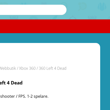
Webbutik
/
Xbox 360
/ 360 Left 4 Dead
eft 4 Dead
shooter / FPS. 1-2 spelare.