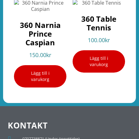
360 Table
360 Narnia
Tennis
Prince
100.00
kr
Caspian
150.00
kr
Lägg till i
varukorg
Lägg till i
varukorg
KONTAKT
0707738871 (Under öppettider)