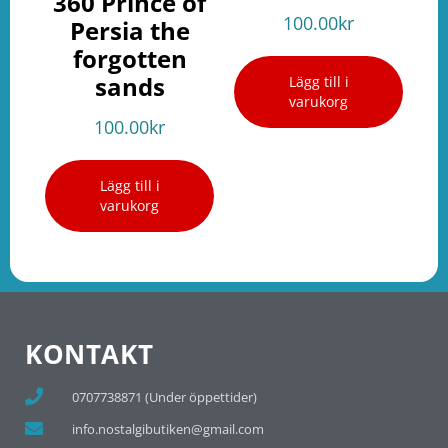
360 Prince of
100.00
kr
Persia the
forgotten
sands
Lägg till i
varukorg
100.00
kr
Lägg till i
varukorg
KONTAKT
0707738871 (Under öppettider)
info.nostalgibutiken@gmail.com