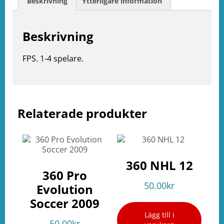
Beskrivning
Ytterligare information
Beskrivning
FPS. 1-4 spelare.
Relaterade produkter
e
ation
360 NHL 12
360 Pro
50.00
kr
Evolution
Soccer 2009
Lägg till i
50.00
kr