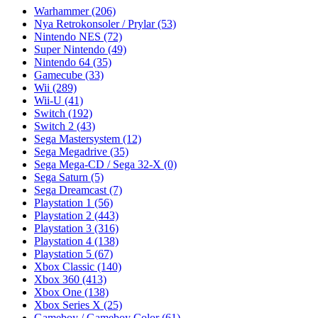
Warhammer
(206)
Nya Retrokonsoler / Prylar
(53)
Nintendo NES
(72)
Super Nintendo
(49)
Nintendo 64
(35)
Gamecube
(33)
Wii
(289)
Wii-U
(41)
Switch
(192)
Switch 2
(43)
Sega Mastersystem
(12)
Sega Megadrive
(35)
Sega Mega-CD / Sega 32-X
(0)
Sega Saturn
(5)
Sega Dreamcast
(7)
Playstation 1
(56)
Playstation 2
(443)
Playstation 3
(316)
Playstation 4
(138)
Playstation 5
(67)
Xbox Classic
(140)
Xbox 360
(413)
Xbox One
(138)
Xbox Series X
(25)
Gameboy / Gameboy Color
(61)