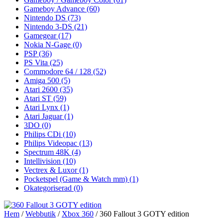
Gameboy Advance
(60)
Nintendo DS
(73)
Nintendo 3-DS
(21)
Gamegear
(17)
Nokia N-Gage
(0)
PSP
(36)
PS Vita
(25)
Commodore 64 / 128
(52)
Amiga 500
(5)
Atari 2600
(35)
Atari ST
(59)
Atari Lynx
(1)
Atari Jaguar
(1)
3DO
(0)
Philips CDi
(10)
Philips Videopac
(13)
Spectrum 48K
(4)
Intellivision
(10)
Vectrex & Luxor
(1)
Pocketspel (Game & Watch mm)
(1)
Okategoriserad
(0)
Hem
/
Webbutik
/
Xbox 360
/ 360 Fallout 3 GOTY edition