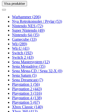
Visa produkter
Toggle
navigation
Toggle
navigation
Warhammer
(206)
Nya Retrokonsoler / Prylar
(53)
Nintendo NES
(72)
Super Nintendo
(49)
Nintendo 64
(35)
Gamecube
(33)
Wii
(289)
Wii-U
(41)
Switch
(192)
Switch 2
(43)
Sega Mastersystem
(12)
Sega Megadrive
(35)
Sega Mega-CD / Sega 32-X
(0)
Sega Saturn
(5)
Sega Dreamcast
(7)
Playstation 1
(56)
Playstation 2
(443)
Playstation 3
(316)
Playstation 4
(138)
Playstation 5
(67)
Xbox Classic
(140)
Xbox 360
(413)