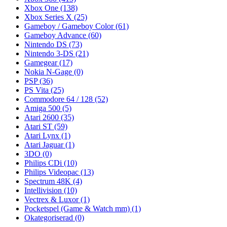
Xbox One
(138)
Xbox Series X
(25)
Gameboy / Gameboy Color
(61)
Gameboy Advance
(60)
Nintendo DS
(73)
Nintendo 3-DS
(21)
Gamegear
(17)
Nokia N-Gage
(0)
PSP
(36)
PS Vita
(25)
Commodore 64 / 128
(52)
Amiga 500
(5)
Atari 2600
(35)
Atari ST
(59)
Atari Lynx
(1)
Atari Jaguar
(1)
3DO
(0)
Philips CDi
(10)
Philips Videopac
(13)
Spectrum 48K
(4)
Intellivision
(10)
Vectrex & Luxor
(1)
Pocketspel (Game & Watch mm)
(1)
Okategoriserad
(0)