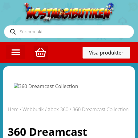
Toggl
Visa produkter
naviga
Hem
/
Webbutik
/
Xbox 360
/ 360 Dreamcast Collection
360 Dreamcast