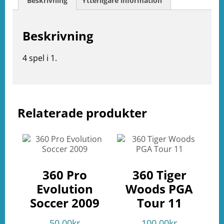
Beskrivning
Ytterligare information
Beskrivning
4 spel i 1.
Relaterade produkter
e
ation
360 Pro
360 Tiger
Evolution
Woods PGA
Soccer 2009
Tour 11
50.00
kr
100.00
kr