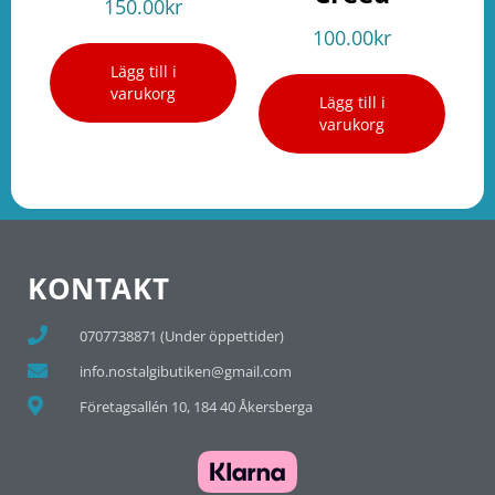
150.00
kr
100.00
kr
Lägg till i
varukorg
Lägg till i
varukorg
KONTAKT
0707738871 (Under öppettider)
info.nostalgibutiken@gmail.com
Företagsallén 10, 184 40 Åkersberga