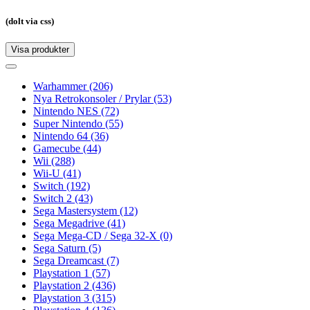
(dolt via css)
Visa produkter
Toggle
navigation
Toggle
navigation
Warhammer
(206)
Nya Retrokonsoler / Prylar
(53)
Nintendo NES
(72)
Super Nintendo
(55)
Nintendo 64
(36)
Gamecube
(44)
Wii
(288)
Wii-U
(41)
Switch
(192)
Switch 2
(43)
Sega Mastersystem
(12)
Sega Megadrive
(41)
Sega Mega-CD / Sega 32-X
(0)
Sega Saturn
(5)
Sega Dreamcast
(7)
Playstation 1
(57)
Playstation 2
(436)
Playstation 3
(315)