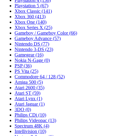
Playstation 4
(136)
Playstation 5
(67)
Xbox Classic
(141)
Xbox 360
(413)
Xbox One
(140)
Xbox Series X
(25)
Gameboy / Gameboy Color
(66)
Gameboy Advance
(57)
Nintendo DS
(77)
Nintendo 3-DS
(23)
Gamegear
(16)
Nokia N-Gage
(0)
PSP
(36)
PS Vita
(25)
Commodore 64 / 128
(52)
Amiga 500
(5)
Atari 2600
(35)
Atari ST
(59)
Atari Lynx
(1)
Atari Jaguar
(1)
3DO
(0)
Philips CDi
(10)
Philips Videopac
(13)
Spectrum 48K
(4)
Intellivision
(10)