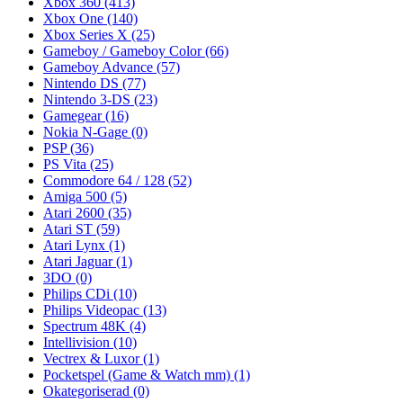
Xbox 360
(413)
Xbox One
(140)
Xbox Series X
(25)
Gameboy / Gameboy Color
(66)
Gameboy Advance
(57)
Nintendo DS
(77)
Nintendo 3-DS
(23)
Gamegear
(16)
Nokia N-Gage
(0)
PSP
(36)
PS Vita
(25)
Commodore 64 / 128
(52)
Amiga 500
(5)
Atari 2600
(35)
Atari ST
(59)
Atari Lynx
(1)
Atari Jaguar
(1)
3DO
(0)
Philips CDi
(10)
Philips Videopac
(13)
Spectrum 48K
(4)
Intellivision
(10)
Vectrex & Luxor
(1)
Pocketspel (Game & Watch mm)
(1)
Okategoriserad
(0)