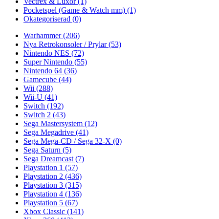
Vectrex & Luxor
(1)
Pocketspel (Game & Watch mm)
(1)
Okategoriserad
(0)
Warhammer
(206)
Nya Retrokonsoler / Prylar
(53)
Nintendo NES
(72)
Super Nintendo
(55)
Nintendo 64
(36)
Gamecube
(44)
Wii
(288)
Wii-U
(41)
Switch
(192)
Switch 2
(43)
Sega Mastersystem
(12)
Sega Megadrive
(41)
Sega Mega-CD / Sega 32-X
(0)
Sega Saturn
(5)
Sega Dreamcast
(7)
Playstation 1
(57)
Playstation 2
(436)
Playstation 3
(315)
Playstation 4
(136)
Playstation 5
(67)
Xbox Classic
(141)