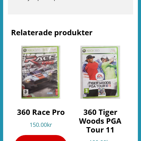
e
ation
Relaterade produkter
360 Race Pro
360 Tiger
Woods PGA
150.00
kr
Tour 11