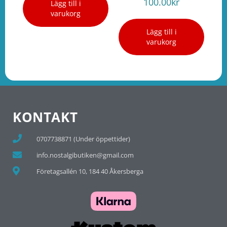
100.00
kr
Lägg till i
varukorg
Lägg till i
varukorg
KONTAKT
0707738871 (Under öppettider)
info.nostalgibutiken@gmail.com
Företagsallén 10, 184 40 Åkersberga