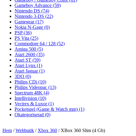
Gameboy Advance
(59)
Nintendo DS
(74)
Nintendo 3-DS
(22)
Gamegear
(17)
Nokia N-Gage
(0)
PSP
(36)
PS Vita
(25)
Commodore 64 / 128
(52)
Amiga 500
(5)
Atari 2600
(35)
Atari ST
(59)
Atari Lynx
(1)
Atari Jaguar
(1)
3DO
(0)
Philips CDi
(10)
Philips Videopac
(13)
Spectrum 48K
(4)
Intellivision
(10)
Vectrex & Luxor
(1)
Pocketspel (Game & Watch mm)
(1)
Okategoriserad
(0)
Hem
/
Webbutik
/
Xbox 360
/ XBox 360 Slim (4 Gb)