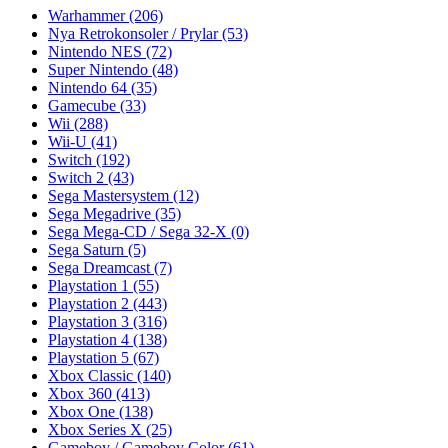
Warhammer
(206)
Nya Retrokonsoler / Prylar
(53)
Nintendo NES
(72)
Super Nintendo
(48)
Nintendo 64
(35)
Gamecube
(33)
Wii
(288)
Wii-U
(41)
Switch
(192)
Switch 2
(43)
Sega Mastersystem
(12)
Sega Megadrive
(35)
Sega Mega-CD / Sega 32-X
(0)
Sega Saturn
(5)
Sega Dreamcast
(7)
Playstation 1
(55)
Playstation 2
(443)
Playstation 3
(316)
Playstation 4
(138)
Playstation 5
(67)
Xbox Classic
(140)
Xbox 360
(413)
Xbox One
(138)
Xbox Series X
(25)
Gameboy / Gameboy Color
(61)