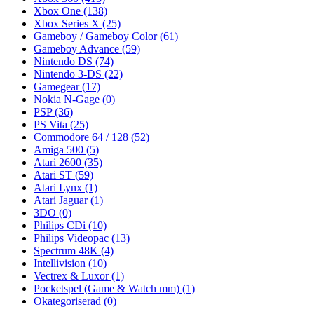
Xbox One
(138)
Xbox Series X
(25)
Gameboy / Gameboy Color
(61)
Gameboy Advance
(59)
Nintendo DS
(74)
Nintendo 3-DS
(22)
Gamegear
(17)
Nokia N-Gage
(0)
PSP
(36)
PS Vita
(25)
Commodore 64 / 128
(52)
Amiga 500
(5)
Atari 2600
(35)
Atari ST
(59)
Atari Lynx
(1)
Atari Jaguar
(1)
3DO
(0)
Philips CDi
(10)
Philips Videopac
(13)
Spectrum 48K
(4)
Intellivision
(10)
Vectrex & Luxor
(1)
Pocketspel (Game & Watch mm)
(1)
Okategoriserad
(0)