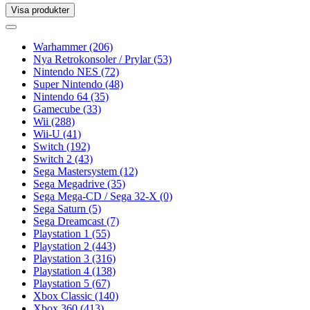
Visa produkter
Toggle
navigation
Toggle
navigation
Warhammer
(206)
Nya Retrokonsoler / Prylar
(53)
Nintendo NES
(72)
Super Nintendo
(48)
Nintendo 64
(35)
Gamecube
(33)
Wii
(288)
Wii-U
(41)
Switch
(192)
Switch 2
(43)
Sega Mastersystem
(12)
Sega Megadrive
(35)
Sega Mega-CD / Sega 32-X
(0)
Sega Saturn
(5)
Sega Dreamcast
(7)
Playstation 1
(55)
Playstation 2
(443)
Playstation 3
(316)
Playstation 4
(138)
Playstation 5
(67)
Xbox Classic
(140)
Xbox 360
(413)