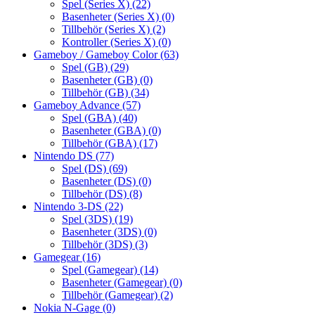
Spel (Series X)
(22)
Basenheter (Series X)
(0)
Tillbehör (Series X)
(2)
Kontroller (Series X)
(0)
Gameboy / Gameboy Color
(63)
Spel (GB)
(29)
Basenheter (GB)
(0)
Tillbehör (GB)
(34)
Gameboy Advance
(57)
Spel (GBA)
(40)
Basenheter (GBA)
(0)
Tillbehör (GBA)
(17)
Nintendo DS
(77)
Spel (DS)
(69)
Basenheter (DS)
(0)
Tillbehör (DS)
(8)
Nintendo 3-DS
(22)
Spel (3DS)
(19)
Basenheter (3DS)
(0)
Tillbehör (3DS)
(3)
Gamegear
(16)
Spel (Gamegear)
(14)
Basenheter (Gamegear)
(0)
Tillbehör (Gamegear)
(2)
Nokia N-Gage
(0)