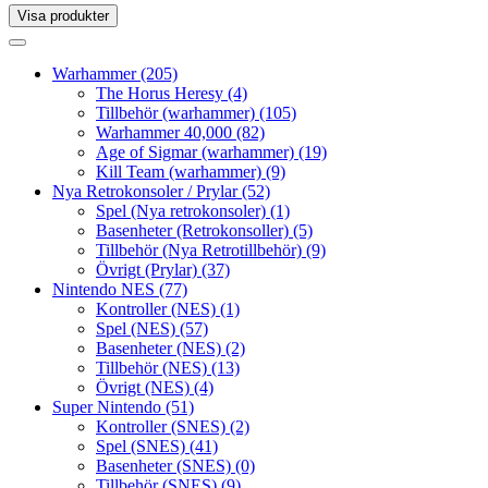
Visa produkter
Toggle
navigation
Toggle
navigation
Warhammer
(205)
The Horus Heresy
(4)
Tillbehör (warhammer)
(105)
Warhammer 40,000
(82)
Age of Sigmar (warhammer)
(19)
Kill Team (warhammer)
(9)
Nya Retrokonsoler / Prylar
(52)
Spel (Nya retrokonsoler)
(1)
Basenheter (Retrokonsoller)
(5)
Tillbehör (Nya Retrotillbehör)
(9)
Övrigt (Prylar)
(37)
Nintendo NES
(77)
Kontroller (NES)
(1)
Spel (NES)
(57)
Basenheter (NES)
(2)
Tillbehör (NES)
(13)
Övrigt (NES)
(4)
Super Nintendo
(51)
Kontroller (SNES)
(2)
Spel (SNES)
(41)
Basenheter (SNES)
(0)
Tillbehör (SNES)
(9)