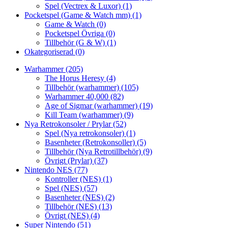
Spel (Vectrex & Luxor)
(1)
Pocketspel (Game & Watch mm)
(1)
Game & Watch
(0)
Pocketspel Övriga
(0)
Tillbehör (G & W)
(1)
Okategoriserad
(0)
Warhammer
(205)
The Horus Heresy
(4)
Tillbehör (warhammer)
(105)
Warhammer 40,000
(82)
Age of Sigmar (warhammer)
(19)
Kill Team (warhammer)
(9)
Nya Retrokonsoler / Prylar
(52)
Spel (Nya retrokonsoler)
(1)
Basenheter (Retrokonsoller)
(5)
Tillbehör (Nya Retrotillbehör)
(9)
Övrigt (Prylar)
(37)
Nintendo NES
(77)
Kontroller (NES)
(1)
Spel (NES)
(57)
Basenheter (NES)
(2)
Tillbehör (NES)
(13)
Övrigt (NES)
(4)
Super Nintendo
(51)