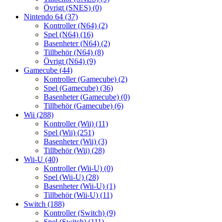
Övrigt (SNES)
(0)
Nintendo 64
(37)
Kontroller (N64)
(2)
Spel (N64)
(16)
Basenheter (N64)
(2)
Tillbehör (N64)
(8)
Övrigt (N64)
(9)
Gamecube
(44)
Kontroller (Gamecube)
(2)
Spel (Gamecube)
(36)
Basenheter (Gamecube)
(0)
Tillbehör (Gamecube)
(6)
Wii
(288)
Kontroller (Wii)
(11)
Spel (Wii)
(251)
Basenheter (Wii)
(3)
Tillbehör (Wii)
(28)
Wii-U
(40)
Kontroller (Wii-U)
(0)
Spel (Wii-U)
(28)
Basenheter (Wii-U)
(1)
Tillbehör (Wii-U)
(11)
Switch
(188)
Kontroller (Switch)
(9)
Spel (Switch)
(111)