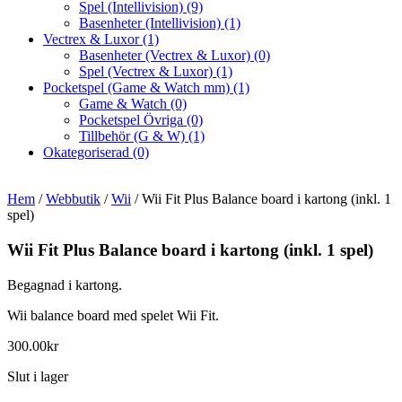
Spel (Intellivision)
(9)
Basenheter (Intellivision)
(1)
Vectrex & Luxor
(1)
Basenheter (Vectrex & Luxor)
(0)
Spel (Vectrex & Luxor)
(1)
Pocketspel (Game & Watch mm)
(1)
Game & Watch
(0)
Pocketspel Övriga
(0)
Tillbehör (G & W)
(1)
Okategoriserad
(0)
Hem
/
Webbutik
/
Wii
/ Wii Fit Plus Balance board i kartong (inkl. 1
spel)
Wii Fit Plus Balance board i kartong (inkl. 1 spel)
Begagnad i kartong.
Wii balance board med spelet Wii Fit.
300.00
kr
Slut i lager