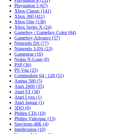
Playstation 4
(131)
Playstation 5
(67)
Xbox Classic
(141)
Xbox 360
(411)
Xbox One
(138)
Xbox Series X
(24)
Gameboy / Gameboy Color
(64)
Gameboy Advance
(57)
Nintendo DS
(77)
Nintendo 3-DS
(23)
Gamegear
(16)
Nokia N-Gage
(0)
PSP
(36)
PS Vita
(25)
Commodore 64 / 128
(51)
Amiga 500
(5)
Atari 2600
(35)
Atari ST
(58)
Atari Lynx
(1)
Atari Jaguar
(1)
3DO
(0)
Philips CDi
(10)
Philips Videopac
(13)
Spectrum 48K
(4)
Intellivision
(10)