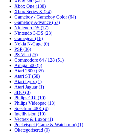
Xbox 360
(411)
Xbox One
(138)
Xbox Series X
(24)
Gameboy / Gameboy Color
(64)
Gameboy Advance
(57)
Nintendo DS
(77)
Nintendo 3-DS
(23)
Gamegear
(16)
Nokia N-Gage
(0)
PSP
(36)
PS Vita
(25)
Commodore 64 / 128
(51)
Amiga 500
(5)
Atari 2600
(35)
Atari ST
(58)
Atari Lynx
(1)
Atari Jaguar
(1)
3DO
(0)
Philips CDi
(10)
Philips Videopac
(13)
Spectrum 48K
(4)
Intellivision
(10)
Vectrex & Luxor
(1)
Pocketspel (Game & Watch mm)
(1)
Okategoriserad
(0)