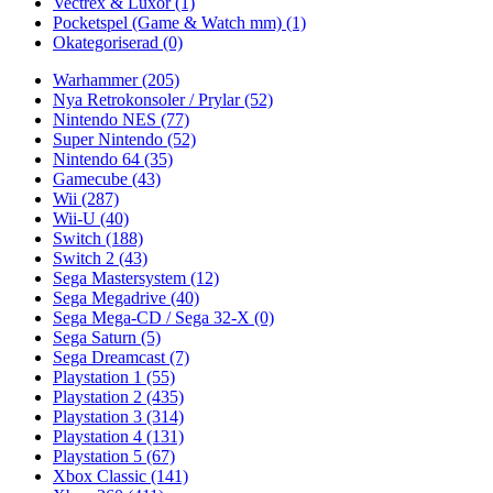
Vectrex & Luxor
(1)
Pocketspel (Game & Watch mm)
(1)
Okategoriserad
(0)
Warhammer
(205)
Nya Retrokonsoler / Prylar
(52)
Nintendo NES
(77)
Super Nintendo
(52)
Nintendo 64
(35)
Gamecube
(43)
Wii
(287)
Wii-U
(40)
Switch
(188)
Switch 2
(43)
Sega Mastersystem
(12)
Sega Megadrive
(40)
Sega Mega-CD / Sega 32-X
(0)
Sega Saturn
(5)
Sega Dreamcast
(7)
Playstation 1
(55)
Playstation 2
(435)
Playstation 3
(314)
Playstation 4
(131)
Playstation 5
(67)
Xbox Classic
(141)