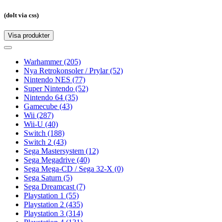
(dolt via css)
Visa produkter
Toggle
navigation
Toggle
navigation
Warhammer
(205)
Nya Retrokonsoler / Prylar
(52)
Nintendo NES
(77)
Super Nintendo
(52)
Nintendo 64
(35)
Gamecube
(43)
Wii
(287)
Wii-U
(40)
Switch
(188)
Switch 2
(43)
Sega Mastersystem
(12)
Sega Megadrive
(40)
Sega Mega-CD / Sega 32-X
(0)
Sega Saturn
(5)
Sega Dreamcast
(7)
Playstation 1
(55)
Playstation 2
(435)
Playstation 3
(314)