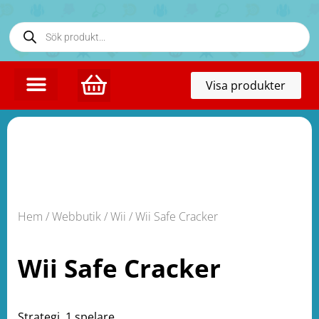
Toggl
Visa produkter
naviga
Hem
/
Webbutik
/
Wii
/ Wii Safe Cracker
Wii Safe Cracker
Strategi. 1 spelare.