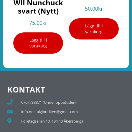
WII Nunchuck
50.00
kr
svart (Nytt)
75.00
kr
Lägg till i
varukorg
Lägg till i
varukorg
KONTAKT
0707738871 (Under öppettider)
info.nostalgibutiken@gmail.com
Företagsallén 10, 184 40 Åkersberga