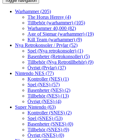
Toggle navigation
Warhammer
(205)
The Horus Heresy
(4)
Tillbehör (warhammer)
(105)
Warhammer 40,000
(82)
Age of Sigmar (warhammer)
(19)
Kill Team (warhammer)
(9)
Nya Retrokonsoler / Prylar
(52)
Spel (Nya retrokonsoler)
(1)
Basenheter (Retrokonsoller)
(5)
Tillbehör (Nya Retrotillbehör)
(9)
Övrigt (Prylar)
(37)
Nintendo NES
(77)
Kontroller (NES)
(1)
Spel (NES)
(57)
Basenheter (NES)
(2)
Tillbehör (NES)
(13)
Övrigt (NES)
(4)
Super Nintendo
(63)
Kontroller (SNES)
(2)
Spel (SNES)
(53)
Basenheter (SNES)
(0)
Tillbehör (SNES)
(9)
Övrigt (SNES)
(0)