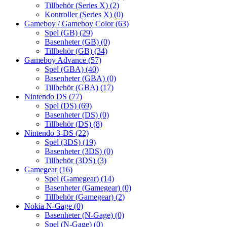
Tillbehör (Series X)
(2)
Kontroller (Series X)
(0)
Gameboy / Gameboy Color
(63)
Spel (GB)
(29)
Basenheter (GB)
(0)
Tillbehör (GB)
(34)
Gameboy Advance
(57)
Spel (GBA)
(40)
Basenheter (GBA)
(0)
Tillbehör (GBA)
(17)
Nintendo DS
(77)
Spel (DS)
(69)
Basenheter (DS)
(0)
Tillbehör (DS)
(8)
Nintendo 3-DS
(22)
Spel (3DS)
(19)
Basenheter (3DS)
(0)
Tillbehör (3DS)
(3)
Gamegear
(16)
Spel (Gamegear)
(14)
Basenheter (Gamegear)
(0)
Tillbehör (Gamegear)
(2)
Nokia N-Gage
(0)
Basenheter (N-Gage)
(0)
Spel (N-Gage)
(0)