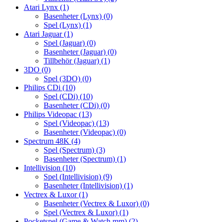
Atari Lynx
(1)
Basenheter (Lynx)
(0)
Spel (Lynx)
(1)
Atari Jaguar
(1)
Spel (Jaguar)
(0)
Basenheter (Jaguar)
(0)
Tillbehör (Jaguar)
(1)
3DO
(0)
Spel (3DO)
(0)
Philips CDi
(10)
Spel (CDi)
(10)
Basenheter (CDi)
(0)
Philips Videopac
(13)
Spel (Videopac)
(13)
Basenheter (Videopac)
(0)
Spectrum 48K
(4)
Spel (Spectrum)
(3)
Basenheter (Spectrum)
(1)
Intellivision
(10)
Spel (Intellivision)
(9)
Basenheter (Intellivision)
(1)
Vectrex & Luxor
(1)
Basenheter (Vectrex & Luxor)
(0)
Spel (Vectrex & Luxor)
(1)
Pocketspel (Game & Watch mm)
(2)