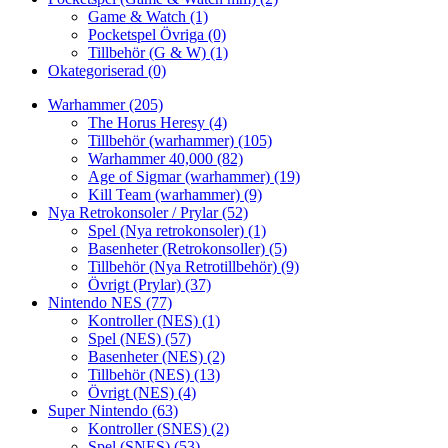
Game & Watch
(1)
Pocketspel Övriga
(0)
Tillbehör (G & W)
(1)
Okategoriserad
(0)
Warhammer
(205)
The Horus Heresy
(4)
Tillbehör (warhammer)
(105)
Warhammer 40,000
(82)
Age of Sigmar (warhammer)
(19)
Kill Team (warhammer)
(9)
Nya Retrokonsoler / Prylar
(52)
Spel (Nya retrokonsoler)
(1)
Basenheter (Retrokonsoller)
(5)
Tillbehör (Nya Retrotillbehör)
(9)
Övrigt (Prylar)
(37)
Nintendo NES
(77)
Kontroller (NES)
(1)
Spel (NES)
(57)
Basenheter (NES)
(2)
Tillbehör (NES)
(13)
Övrigt (NES)
(4)
Super Nintendo
(63)
Kontroller (SNES)
(2)
Spel (SNES)
(53)