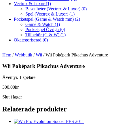
Vectrex & Luxor
(1)
Basenheter (Vectrex & Luxor)
(0)
Spel (Vectrex & Luxor)
(1)
Pocketspel (Game & Watch mm)
(2)
Game & Watch
(1)
Pocketspel Övriga
(0)
Tillbehör (G & W)
(1)
Okategoriserad
(0)
Hem
/
Webbutik
/
Wii
/ Wii Poképark Pikachus Adventure
Wii Poképark Pikachus Adventure
Äventyr. 1 spelare.
300.00
kr
Slut i lager
Relaterade produkter