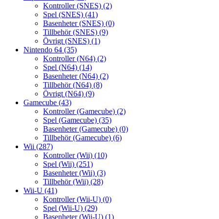
Kontroller (SNES)
(2)
Spel (SNES)
(41)
Basenheter (SNES)
(0)
Tillbehör (SNES)
(9)
Övrigt (SNES)
(1)
Nintendo 64
(35)
Kontroller (N64)
(2)
Spel (N64)
(14)
Basenheter (N64)
(2)
Tillbehör (N64)
(8)
Övrigt (N64)
(9)
Gamecube
(43)
Kontroller (Gamecube)
(2)
Spel (Gamecube)
(35)
Basenheter (Gamecube)
(0)
Tillbehör (Gamecube)
(6)
Wii
(287)
Kontroller (Wii)
(10)
Spel (Wii)
(251)
Basenheter (Wii)
(3)
Tillbehör (Wii)
(28)
Wii-U
(41)
Kontroller (Wii-U)
(0)
Spel (Wii-U)
(29)
Basenheter (Wii-U)
(1)