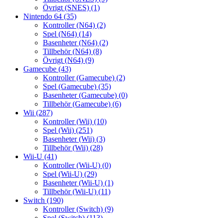
Övrigt (SNES)
(1)
Nintendo 64
(35)
Kontroller (N64)
(2)
Spel (N64)
(14)
Basenheter (N64)
(2)
Tillbehör (N64)
(8)
Övrigt (N64)
(9)
Gamecube
(43)
Kontroller (Gamecube)
(2)
Spel (Gamecube)
(35)
Basenheter (Gamecube)
(0)
Tillbehör (Gamecube)
(6)
Wii
(287)
Kontroller (Wii)
(10)
Spel (Wii)
(251)
Basenheter (Wii)
(3)
Tillbehör (Wii)
(28)
Wii-U
(41)
Kontroller (Wii-U)
(0)
Spel (Wii-U)
(29)
Basenheter (Wii-U)
(1)
Tillbehör (Wii-U)
(11)
Switch
(190)
Kontroller (Switch)
(9)
Spel (Switch)
(113)