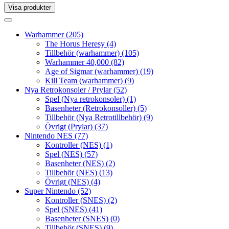
Visa produkter
Toggle
navigation
Toggle
navigation
Warhammer
(205)
The Horus Heresy
(4)
Tillbehör (warhammer)
(105)
Warhammer 40,000
(82)
Age of Sigmar (warhammer)
(19)
Kill Team (warhammer)
(9)
Nya Retrokonsoler / Prylar
(52)
Spel (Nya retrokonsoler)
(1)
Basenheter (Retrokonsoller)
(5)
Tillbehör (Nya Retrotillbehör)
(9)
Övrigt (Prylar)
(37)
Nintendo NES
(77)
Kontroller (NES)
(1)
Spel (NES)
(57)
Basenheter (NES)
(2)
Tillbehör (NES)
(13)
Övrigt (NES)
(4)
Super Nintendo
(52)
Kontroller (SNES)
(2)
Spel (SNES)
(41)
Basenheter (SNES)
(0)
Tillbehör (SNES)
(9)