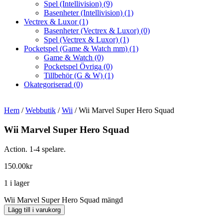
Spel (Intellivision)
(9)
Basenheter (Intellivision)
(1)
Vectrex & Luxor
(1)
Basenheter (Vectrex & Luxor)
(0)
Spel (Vectrex & Luxor)
(1)
Pocketspel (Game & Watch mm)
(1)
Game & Watch
(0)
Pocketspel Övriga
(0)
Tillbehör (G & W)
(1)
Okategoriserad
(0)
Hem
/
Webbutik
/
Wii
/ Wii Marvel Super Hero Squad
Wii Marvel Super Hero Squad
Action. 1-4 spelare.
150.00
kr
1 i lager
Wii Marvel Super Hero Squad mängd
Lägg till i varukorg