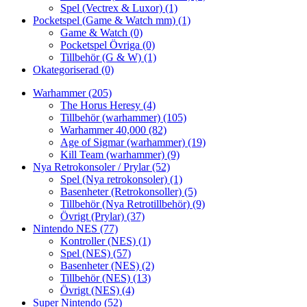
Spel (Vectrex & Luxor)
(1)
Pocketspel (Game & Watch mm)
(1)
Game & Watch
(0)
Pocketspel Övriga
(0)
Tillbehör (G & W)
(1)
Okategoriserad
(0)
Warhammer
(205)
The Horus Heresy
(4)
Tillbehör (warhammer)
(105)
Warhammer 40,000
(82)
Age of Sigmar (warhammer)
(19)
Kill Team (warhammer)
(9)
Nya Retrokonsoler / Prylar
(52)
Spel (Nya retrokonsoler)
(1)
Basenheter (Retrokonsoller)
(5)
Tillbehör (Nya Retrotillbehör)
(9)
Övrigt (Prylar)
(37)
Nintendo NES
(77)
Kontroller (NES)
(1)
Spel (NES)
(57)
Basenheter (NES)
(2)
Tillbehör (NES)
(13)
Övrigt (NES)
(4)
Super Nintendo
(52)