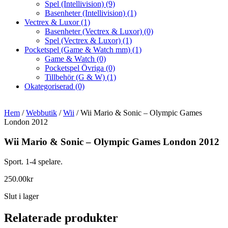
Spel (Intellivision)
(9)
Basenheter (Intellivision)
(1)
Vectrex & Luxor
(1)
Basenheter (Vectrex & Luxor)
(0)
Spel (Vectrex & Luxor)
(1)
Pocketspel (Game & Watch mm)
(1)
Game & Watch
(0)
Pocketspel Övriga
(0)
Tillbehör (G & W)
(1)
Okategoriserad
(0)
Hem
/
Webbutik
/
Wii
/ Wii Mario & Sonic – Olympic Games
London 2012
Wii Mario & Sonic – Olympic Games London 2012
Sport. 1-4 spelare.
250.00
kr
Slut i lager
Relaterade produkter