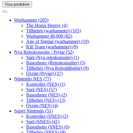
Visa produkter
Toggle
navigation
Toggle
navigation
Warhammer
(205)
The Horus Heresy
(4)
Tillbehör (warhammer)
(105)
Warhammer 40,000
(82)
Age of Sigmar (warhammer)
(19)
Kill Team (warhammer)
(9)
Nya Retrokonsoler / Prylar
(52)
Spel (Nya retrokonsoler)
(1)
Basenheter (Retrokonsoller)
(5)
Tillbehör (Nya Retrotillbehör)
(9)
Övrigt (Prylar)
(37)
Nintendo NES
(77)
Kontroller (NES)
(1)
Spel (NES)
(57)
Basenheter (NES)
(2)
Tillbehör (NES)
(13)
Övrigt (NES)
(4)
Super Nintendo
(51)
Kontroller (SNES)
(2)
Spel (SNES)
(41)
Basenheter (SNES)
(0)
Tillbehör (SNES)
(9)