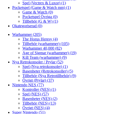
Spel (Vectrex & Luxor)
(1)
Pocketspel (Game & Watch mm)
(1)
Game & Watch
(0)
Pocketspel Övriga
(0)
Tillbehör (G & W)
(1)
Okategoriserad
(0)
Warhammer
(205)
The Horus Heresy
(4)
Tillbehör (warhammer)
(105)
Warhammer 40,000
(82)
Age of Sigmar (warhammer)
(19)
Kill Team (warhammer)
(9)
Nya Retrokonsoler / Prylar
(52)
Spel (Nya retrokonsoler)
(1)
Basenheter (Retrokonsoller)
(5)
Tillbehör (Nya Retrotillbehör)
(9)
Övrigt (Prylar)
(37)
Nintendo NES
(77)
Kontroller (NES)
(1)
Spel (NES)
(57)
Basenheter (NES)
(2)
Tillbehör (NES)
(13)
Övrigt (NES)
(4)
Super Nintendo
(51)