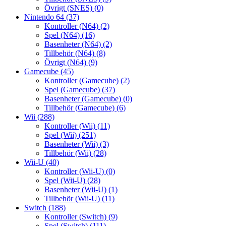
Övrigt (SNES)
(0)
Nintendo 64
(37)
Kontroller (N64)
(2)
Spel (N64)
(16)
Basenheter (N64)
(2)
Tillbehör (N64)
(8)
Övrigt (N64)
(9)
Gamecube
(45)
Kontroller (Gamecube)
(2)
Spel (Gamecube)
(37)
Basenheter (Gamecube)
(0)
Tillbehör (Gamecube)
(6)
Wii
(288)
Kontroller (Wii)
(11)
Spel (Wii)
(251)
Basenheter (Wii)
(3)
Tillbehör (Wii)
(28)
Wii-U
(40)
Kontroller (Wii-U)
(0)
Spel (Wii-U)
(28)
Basenheter (Wii-U)
(1)
Tillbehör (Wii-U)
(11)
Switch
(188)
Kontroller (Switch)
(9)
Spel (Switch)
(111)