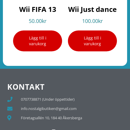
Wii FIFA 13
Wii Just dance
50.00
kr
100.00
kr
Lägg till i
Lägg till i
varukorg
varukorg
KONTAKT
0707738871 (Under öppettider)
info.nostalgibutiken@gmail.com
Företagsallén 10, 184 40 Åkersberga