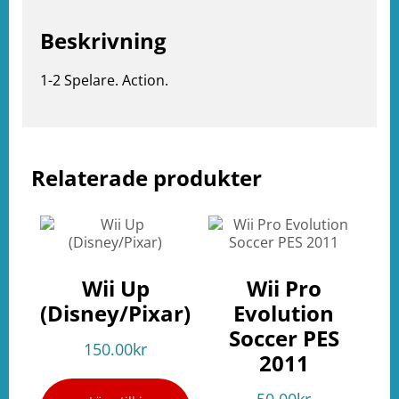
Beskrivning
1-2 Spelare. Action.
Relaterade produkter
e
ation
Wii Up
Wii Pro
(Disney/Pixar)
Evolution
Soccer PES
150.00
kr
2011
50.00
kr