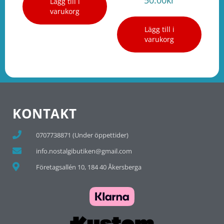
Lägg till i
varukorg
Lägg till i
varukorg
KONTAKT
0707738871 (Under öppettider)
info.nostalgibutiken@gmail.com
Företagsallén 10, 184 40 Åkersberga