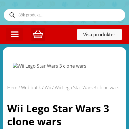
Toggl
Visa produkter
naviga
Hem
/
Webbutik
/
Wii
/ Wii Lego Star Wars 3 clone wars
Wii Lego Star Wars 3
clone wars