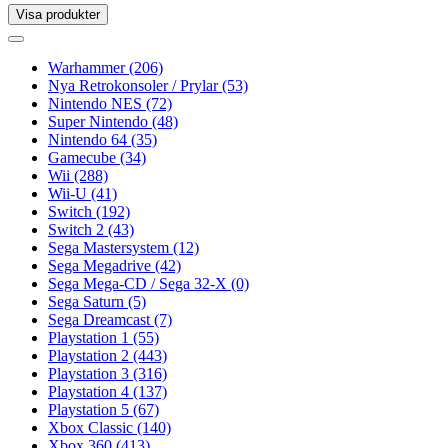
Visa produkter
Toggle
navigation
Toggle
navigation
Warhammer
(206)
Nya Retrokonsoler / Prylar
(53)
Nintendo NES
(72)
Super Nintendo
(48)
Nintendo 64
(35)
Gamecube
(34)
Wii
(288)
Wii-U
(41)
Switch
(192)
Switch 2
(43)
Sega Mastersystem
(12)
Sega Megadrive
(42)
Sega Mega-CD / Sega 32-X
(0)
Sega Saturn
(5)
Sega Dreamcast
(7)
Playstation 1
(55)
Playstation 2
(443)
Playstation 3
(316)
Playstation 4
(137)
Playstation 5
(67)
Xbox Classic
(140)
Xbox 360
(413)