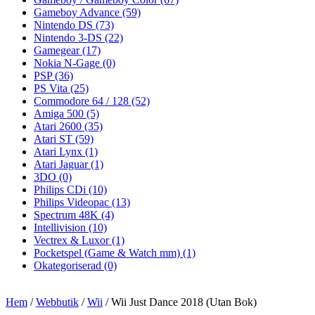
Gameboy Advance
(59)
Nintendo DS
(73)
Nintendo 3-DS
(22)
Gamegear
(17)
Nokia N-Gage
(0)
PSP
(36)
PS Vita
(25)
Commodore 64 / 128
(52)
Amiga 500
(5)
Atari 2600
(35)
Atari ST
(59)
Atari Lynx
(1)
Atari Jaguar
(1)
3DO
(0)
Philips CDi
(10)
Philips Videopac
(13)
Spectrum 48K
(4)
Intellivision
(10)
Vectrex & Luxor
(1)
Pocketspel (Game & Watch mm)
(1)
Okategoriserad
(0)
Hem
/
Webbutik
/
Wii
/ Wii Just Dance 2018 (Utan Bok)