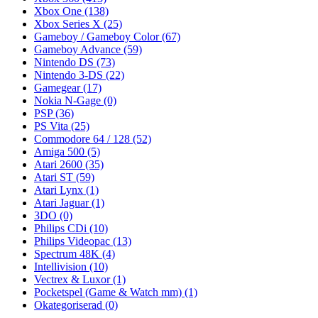
Xbox One
(138)
Xbox Series X
(25)
Gameboy / Gameboy Color
(67)
Gameboy Advance
(59)
Nintendo DS
(73)
Nintendo 3-DS
(22)
Gamegear
(17)
Nokia N-Gage
(0)
PSP
(36)
PS Vita
(25)
Commodore 64 / 128
(52)
Amiga 500
(5)
Atari 2600
(35)
Atari ST
(59)
Atari Lynx
(1)
Atari Jaguar
(1)
3DO
(0)
Philips CDi
(10)
Philips Videopac
(13)
Spectrum 48K
(4)
Intellivision
(10)
Vectrex & Luxor
(1)
Pocketspel (Game & Watch mm)
(1)
Okategoriserad
(0)