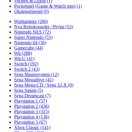
Vectrex & Luxor
(1)
Pocketspel (Game & Watch mm)
(1)
Okategoriserad
(0)
Warhammer
(206)
Nya Retrokonsoler / Prylar
(53)
Nintendo NES
(72)
Super Nintendo
(55)
Nintendo 64
(36)
Gamecube
(44)
Wii
(288)
Wii-U
(41)
Switch
(192)
Switch 2
(43)
Sega Mastersystem
(12)
Sega Megadrive
(41)
Sega Mega-CD / Sega 32-X
(0)
Sega Saturn
(5)
Sega Dreamcast
(7)
Playstation 1
(57)
Playstation 2
(436)
Playstation 3
(315)
Playstation 4
(136)
Playstation 5
(67)
Xbox Classic
(141)