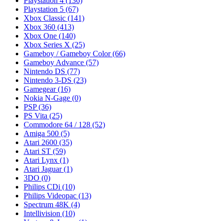
Playstation 4
(136)
Playstation 5
(67)
Xbox Classic
(141)
Xbox 360
(413)
Xbox One
(140)
Xbox Series X
(25)
Gameboy / Gameboy Color
(66)
Gameboy Advance
(57)
Nintendo DS
(77)
Nintendo 3-DS
(23)
Gamegear
(16)
Nokia N-Gage
(0)
PSP
(36)
PS Vita
(25)
Commodore 64 / 128
(52)
Amiga 500
(5)
Atari 2600
(35)
Atari ST
(59)
Atari Lynx
(1)
Atari Jaguar
(1)
3DO
(0)
Philips CDi
(10)
Philips Videopac
(13)
Spectrum 48K
(4)
Intellivision
(10)