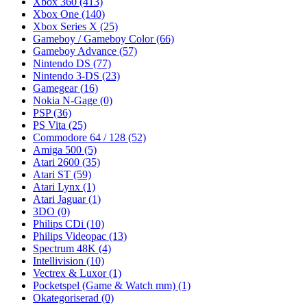
Xbox 360
(413)
Xbox One
(140)
Xbox Series X
(25)
Gameboy / Gameboy Color
(66)
Gameboy Advance
(57)
Nintendo DS
(77)
Nintendo 3-DS
(23)
Gamegear
(16)
Nokia N-Gage
(0)
PSP
(36)
PS Vita
(25)
Commodore 64 / 128
(52)
Amiga 500
(5)
Atari 2600
(35)
Atari ST
(59)
Atari Lynx
(1)
Atari Jaguar
(1)
3DO
(0)
Philips CDi
(10)
Philips Videopac
(13)
Spectrum 48K
(4)
Intellivision
(10)
Vectrex & Luxor
(1)
Pocketspel (Game & Watch mm)
(1)
Okategoriserad
(0)