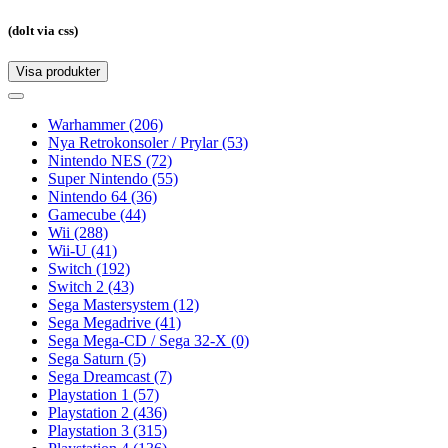
(dolt via css)
Visa produkter
Toggle
navigation
Toggle
navigation
Warhammer
(206)
Nya Retrokonsoler / Prylar
(53)
Nintendo NES
(72)
Super Nintendo
(55)
Nintendo 64
(36)
Gamecube
(44)
Wii
(288)
Wii-U
(41)
Switch
(192)
Switch 2
(43)
Sega Mastersystem
(12)
Sega Megadrive
(41)
Sega Mega-CD / Sega 32-X
(0)
Sega Saturn
(5)
Sega Dreamcast
(7)
Playstation 1
(57)
Playstation 2
(436)
Playstation 3
(315)