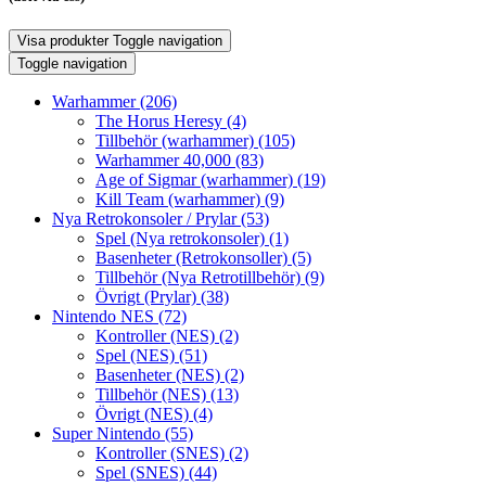
Visa produkter
Toggle navigation
Toggle navigation
Warhammer
(206)
The Horus Heresy
(4)
Tillbehör (warhammer)
(105)
Warhammer 40,000
(83)
Age of Sigmar (warhammer)
(19)
Kill Team (warhammer)
(9)
Nya Retrokonsoler / Prylar
(53)
Spel (Nya retrokonsoler)
(1)
Basenheter (Retrokonsoller)
(5)
Tillbehör (Nya Retrotillbehör)
(9)
Övrigt (Prylar)
(38)
Nintendo NES
(72)
Kontroller (NES)
(2)
Spel (NES)
(51)
Basenheter (NES)
(2)
Tillbehör (NES)
(13)
Övrigt (NES)
(4)
Super Nintendo
(55)
Kontroller (SNES)
(2)
Spel (SNES)
(44)