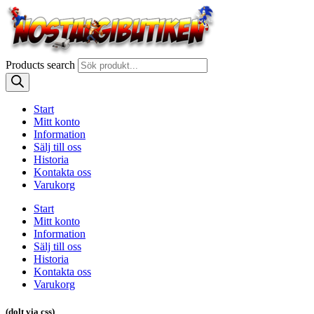
Products search
Start
Mitt konto
Information
Sälj till oss
Historia
Kontakta oss
Varukorg
Start
Mitt konto
Information
Sälj till oss
Historia
Kontakta oss
Varukorg
(dolt via css)