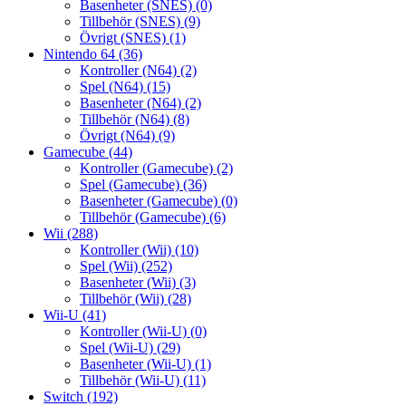
Basenheter (SNES)
(0)
Tillbehör (SNES)
(9)
Övrigt (SNES)
(1)
Nintendo 64
(36)
Kontroller (N64)
(2)
Spel (N64)
(15)
Basenheter (N64)
(2)
Tillbehör (N64)
(8)
Övrigt (N64)
(9)
Gamecube
(44)
Kontroller (Gamecube)
(2)
Spel (Gamecube)
(36)
Basenheter (Gamecube)
(0)
Tillbehör (Gamecube)
(6)
Wii
(288)
Kontroller (Wii)
(10)
Spel (Wii)
(252)
Basenheter (Wii)
(3)
Tillbehör (Wii)
(28)
Wii-U
(41)
Kontroller (Wii-U)
(0)
Spel (Wii-U)
(29)
Basenheter (Wii-U)
(1)
Tillbehör (Wii-U)
(11)
Switch
(192)