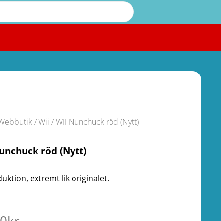
Webbutik
/
Wii
/ WII Nunchuck röd (Nytt)
unchuck röd (Nytt)
uktion, extremt lik originalet.
00
kr