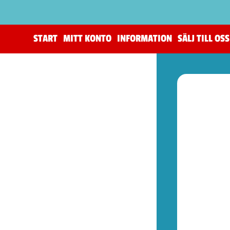
START
MITT KONTO
INFORMATION
SÄLJ TILL OSS
(205)
The Horus Heresy
(4)
Tillbehör (warhammer)
(105)
Warhammer 40,000
(82)
Age of Sigmar (warhammer)
(19)
Kill Team (warhammer)
(9)
(52)
Spel (Nya retrokonsoler)
(1)
Basenheter (Retrokonsoller)
(5)
Tillbehör (Nya Retrotillbehör)
(9)
Övrigt (Prylar)
(37)
(77)
Kontroller (NES)
(1)
Spel (NES)
(57)
Basenheter (NES)
(2)