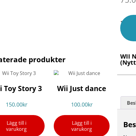
1 i lage
WII 
aterade produkter
(Nytt
i Toy Story 3
Wii Just dance
Bes
150.00
kr
100.00
kr
Bes
Lägg till i
Lägg till i
varukorg
varukorg