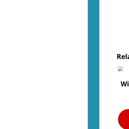
Tillbehör (NES)
(13)
Övrigt (NES)
(4)
(51)
Kontroller (SNES)
(2)
Spel (SNES)
(41)
Basenheter (SNES)
(0)
Tillbehör (SNES)
(9)
Övrigt (SNES)
(0)
Rel
(37)
Kontroller (N64)
(2)
Spel (N64)
(16)
Basenheter (N64)
(2)
Tillbehör (N64)
(8)
Wi
Övrigt (N64)
(9)
(44)
Kontroller (Gamecube)
(2)
Spel (Gamecube)
(36)
Basenheter (Gamecube)
(0)
Tillbehör (Gamecube)
(6)
(288)