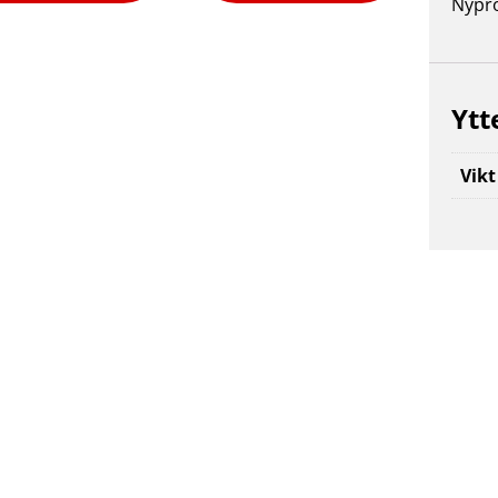
Nypro
Ytt
Vikt