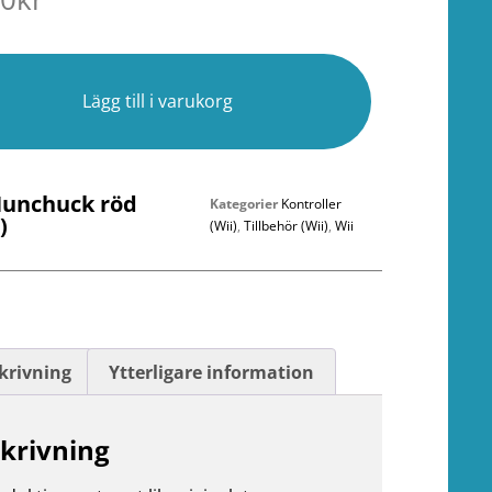
r
Lägg till i varukorg
Nunchuck röd
Kategorier
Kontroller
)
(Wii)
,
Tillbehör (Wii)
,
Wii
krivning
Ytterligare information
krivning