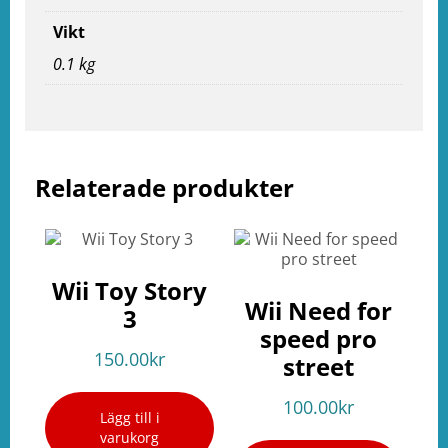
e
ation
Vikt
0.1 kg
Relaterade produkter
Wii Toy Story
Wii Need for
3
speed pro
150.00
kr
street
100.00
kr
Lägg till i
varukorg