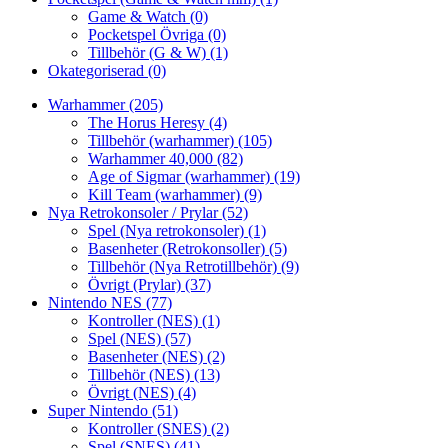
Game & Watch
(0)
Pocketspel Övriga
(0)
Tillbehör (G & W)
(1)
Okategoriserad
(0)
Warhammer
(205)
The Horus Heresy
(4)
Tillbehör (warhammer)
(105)
Warhammer 40,000
(82)
Age of Sigmar (warhammer)
(19)
Kill Team (warhammer)
(9)
Nya Retrokonsoler / Prylar
(52)
Spel (Nya retrokonsoler)
(1)
Basenheter (Retrokonsoller)
(5)
Tillbehör (Nya Retrotillbehör)
(9)
Övrigt (Prylar)
(37)
Nintendo NES
(77)
Kontroller (NES)
(1)
Spel (NES)
(57)
Basenheter (NES)
(2)
Tillbehör (NES)
(13)
Övrigt (NES)
(4)
Super Nintendo
(51)
Kontroller (SNES)
(2)
Spel (SNES)
(41)