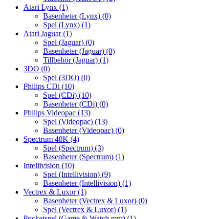
Atari Lynx
(1)
Basenheter (Lynx)
(0)
Spel (Lynx)
(1)
Atari Jaguar
(1)
Spel (Jaguar)
(0)
Basenheter (Jaguar)
(0)
Tillbehör (Jaguar)
(1)
3DO
(0)
Spel (3DO)
(0)
Philips CDi
(10)
Spel (CDi)
(10)
Basenheter (CDi)
(0)
Philips Videopac
(13)
Spel (Videopac)
(13)
Basenheter (Videopac)
(0)
Spectrum 48K
(4)
Spel (Spectrum)
(3)
Basenheter (Spectrum)
(1)
Intellivision
(10)
Spel (Intellivision)
(9)
Basenheter (Intellivision)
(1)
Vectrex & Luxor
(1)
Basenheter (Vectrex & Luxor)
(0)
Spel (Vectrex & Luxor)
(1)
Pocketspel (Game & Watch mm)
(1)