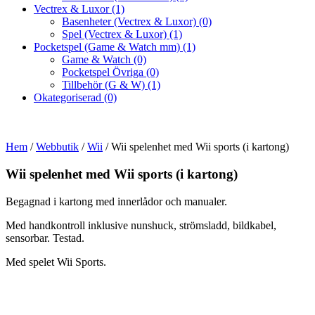
Vectrex & Luxor
(1)
Basenheter (Vectrex & Luxor)
(0)
Spel (Vectrex & Luxor)
(1)
Pocketspel (Game & Watch mm)
(1)
Game & Watch
(0)
Pocketspel Övriga
(0)
Tillbehör (G & W)
(1)
Okategoriserad
(0)
Hem
/
Webbutik
/
Wii
/ Wii spelenhet med Wii sports (i kartong)
Wii spelenhet med Wii sports (i kartong)
Begagnad i kartong med innerlådor och manualer.
Med handkontroll inklusive nunshuck, strömsladd, bildkabel,
sensorbar. Testad.
Med spelet Wii Sports.