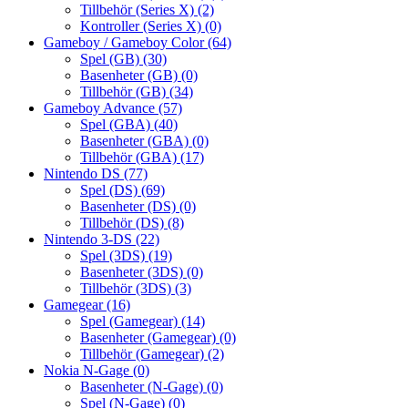
Tillbehör (Series X)
(2)
Kontroller (Series X)
(0)
Gameboy / Gameboy Color
(64)
Spel (GB)
(30)
Basenheter (GB)
(0)
Tillbehör (GB)
(34)
Gameboy Advance
(57)
Spel (GBA)
(40)
Basenheter (GBA)
(0)
Tillbehör (GBA)
(17)
Nintendo DS
(77)
Spel (DS)
(69)
Basenheter (DS)
(0)
Tillbehör (DS)
(8)
Nintendo 3-DS
(22)
Spel (3DS)
(19)
Basenheter (3DS)
(0)
Tillbehör (3DS)
(3)
Gamegear
(16)
Spel (Gamegear)
(14)
Basenheter (Gamegear)
(0)
Tillbehör (Gamegear)
(2)
Nokia N-Gage
(0)
Basenheter (N-Gage)
(0)
Spel (N-Gage)
(0)