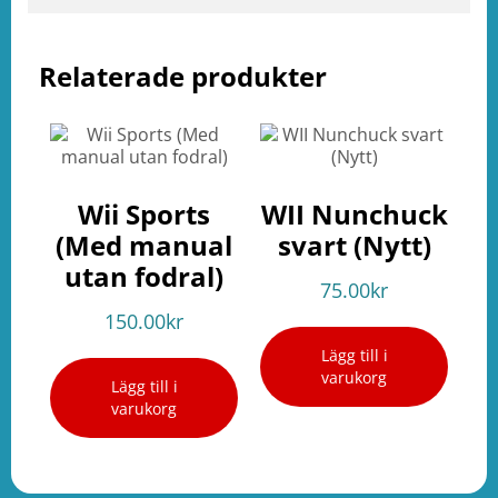
Relaterade produkter
Wii Sports
WII Nunchuck
(Med manual
svart (Nytt)
utan fodral)
75.00
kr
150.00
kr
Lägg till i
varukorg
Lägg till i
varukorg