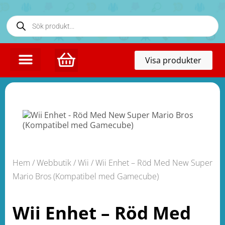
Toggl
Visa produkter
naviga
Hem
/
Webbutik
/
Wii
/ Wii Enhet – Röd Med New Super
Mario Bros (Kompatibel med Gamecube)
Wii Enhet – Röd Med