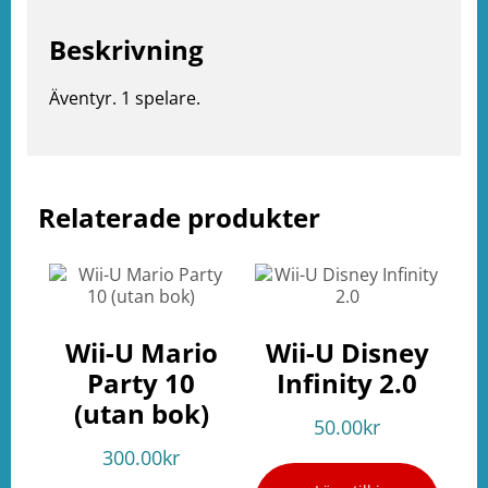
Beskrivning
Äventyr. 1 spelare.
Relaterade produkter
e
ation
Wii-U Mario
Wii-U Disney
Party 10
Infinity 2.0
(utan bok)
50.00
kr
300.00
kr