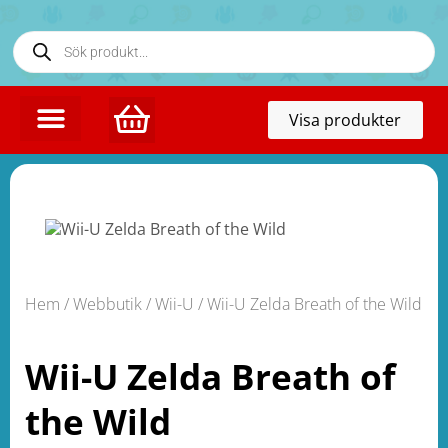
Toggl
Visa produkter
naviga
Hem
/
Webbutik
/
Wii-U
/ Wii-U Zelda Breath of the Wild
Wii-U Zelda Breath of
the Wild