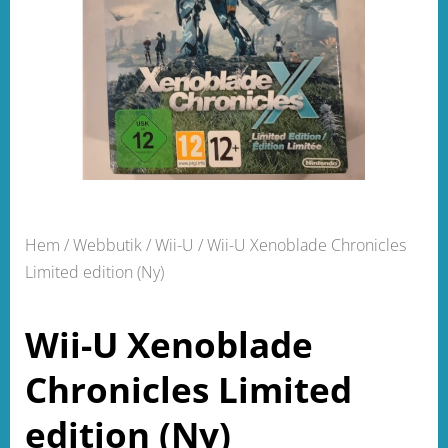
Hem
/
Webbutik
/
Wii-U
/ Wii-U Xenoblade Chronicles
Limited edition (Ny)
Wii-U Xenoblade
Chronicles Limited
edition (Ny)