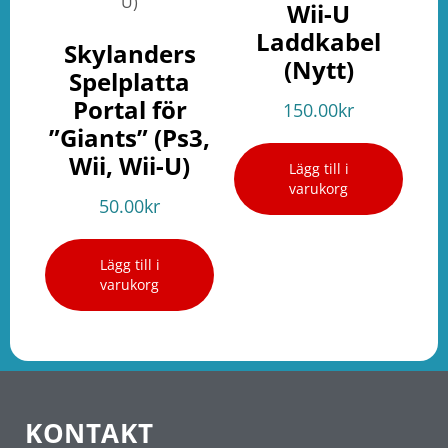
Wii-U
Laddkabel
Skylanders
(Nytt)
Spelplatta
Portal för
150.00
kr
”Giants” (Ps3,
Wii, Wii-U)
Lägg till i
varukorg
50.00
kr
Lägg till i
varukorg
KONTAKT