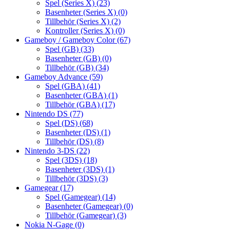
Spel (Series X)
(23)
Basenheter (Series X)
(0)
Tillbehör (Series X)
(2)
Kontroller (Series X)
(0)
Gameboy / Gameboy Color
(67)
Spel (GB)
(33)
Basenheter (GB)
(0)
Tillbehör (GB)
(34)
Gameboy Advance
(59)
Spel (GBA)
(41)
Basenheter (GBA)
(1)
Tillbehör (GBA)
(17)
Nintendo DS
(77)
Spel (DS)
(68)
Basenheter (DS)
(1)
Tillbehör (DS)
(8)
Nintendo 3-DS
(22)
Spel (3DS)
(18)
Basenheter (3DS)
(1)
Tillbehör (3DS)
(3)
Gamegear
(17)
Spel (Gamegear)
(14)
Basenheter (Gamegear)
(0)
Tillbehör (Gamegear)
(3)
Nokia N-Gage
(0)