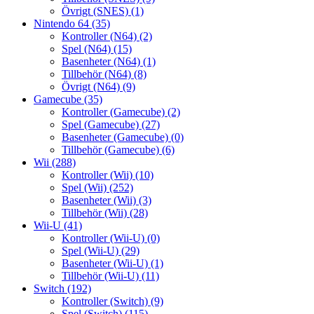
Övrigt (SNES)
(1)
Nintendo 64
(35)
Kontroller (N64)
(2)
Spel (N64)
(15)
Basenheter (N64)
(1)
Tillbehör (N64)
(8)
Övrigt (N64)
(9)
Gamecube
(35)
Kontroller (Gamecube)
(2)
Spel (Gamecube)
(27)
Basenheter (Gamecube)
(0)
Tillbehör (Gamecube)
(6)
Wii
(288)
Kontroller (Wii)
(10)
Spel (Wii)
(252)
Basenheter (Wii)
(3)
Tillbehör (Wii)
(28)
Wii-U
(41)
Kontroller (Wii-U)
(0)
Spel (Wii-U)
(29)
Basenheter (Wii-U)
(1)
Tillbehör (Wii-U)
(11)
Switch
(192)
Kontroller (Switch)
(9)
Spel (Switch)
(115)