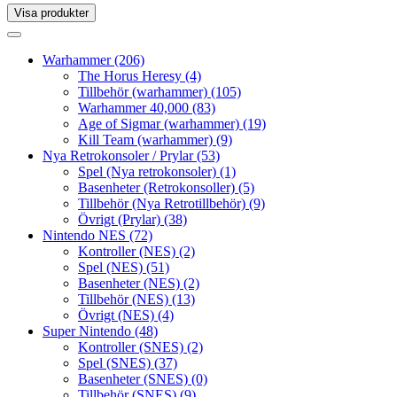
Visa produkter
Toggle
navigation
Toggle
navigation
Warhammer
(206)
The Horus Heresy
(4)
Tillbehör (warhammer)
(105)
Warhammer 40,000
(83)
Age of Sigmar (warhammer)
(19)
Kill Team (warhammer)
(9)
Nya Retrokonsoler / Prylar
(53)
Spel (Nya retrokonsoler)
(1)
Basenheter (Retrokonsoller)
(5)
Tillbehör (Nya Retrotillbehör)
(9)
Övrigt (Prylar)
(38)
Nintendo NES
(72)
Kontroller (NES)
(2)
Spel (NES)
(51)
Basenheter (NES)
(2)
Tillbehör (NES)
(13)
Övrigt (NES)
(4)
Super Nintendo
(48)
Kontroller (SNES)
(2)
Spel (SNES)
(37)
Basenheter (SNES)
(0)
Tillbehör (SNES)
(9)