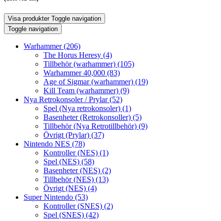
Visa produkter
Toggle navigation
Toggle navigation
Warhammer
(206)
The Horus Heresy
(4)
Tillbehör (warhammer)
(105)
Warhammer 40,000
(83)
Age of Sigmar (warhammer)
(19)
Kill Team (warhammer)
(9)
Nya Retrokonsoler / Prylar
(52)
Spel (Nya retrokonsoler)
(1)
Basenheter (Retrokonsoller)
(5)
Tillbehör (Nya Retrotillbehör)
(9)
Övrigt (Prylar)
(37)
Nintendo NES
(78)
Kontroller (NES)
(1)
Spel (NES)
(58)
Basenheter (NES)
(2)
Tillbehör (NES)
(13)
Övrigt (NES)
(4)
Super Nintendo
(53)
Kontroller (SNES)
(2)
Spel (SNES)
(42)