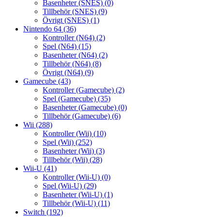
Basenheter (SNES)
(0)
Tillbehör (SNES)
(9)
Övrigt (SNES)
(1)
Nintendo 64
(36)
Kontroller (N64)
(2)
Spel (N64)
(15)
Basenheter (N64)
(2)
Tillbehör (N64)
(8)
Övrigt (N64)
(9)
Gamecube
(43)
Kontroller (Gamecube)
(2)
Spel (Gamecube)
(35)
Basenheter (Gamecube)
(0)
Tillbehör (Gamecube)
(6)
Wii
(288)
Kontroller (Wii)
(10)
Spel (Wii)
(252)
Basenheter (Wii)
(3)
Tillbehör (Wii)
(28)
Wii-U
(41)
Kontroller (Wii-U)
(0)
Spel (Wii-U)
(29)
Basenheter (Wii-U)
(1)
Tillbehör (Wii-U)
(11)
Switch
(192)