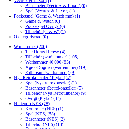
Vectrex & Luxor
(1)
Basenheter (Vectrex & Luxor)
(0)
Spel (Vectrex & Luxor)
(1)
Pocketspel (Game & Watch mm)
(1)
Game & Watch
(0)
Pocketspel Övriga
(0)
Tillbehör (G & W)
(1)
Okategoriserad
(0)
Warhammer
(206)
The Horus Heresy
(4)
Tillbehör (warhammer)
(105)
Warhammer 40,000
(83)
Age of Sigmar (warhammer)
(19)
Kill Team (warhammer)
(9)
Nya Retrokonsoler / Prylar
(52)
Spel (Nya retrokonsoler)
(1)
Basenheter (Retrokonsoller)
(5)
Tillbehör (Nya Retrotillbehör)
(9)
Övrigt (Prylar)
(37)
Nintendo NES
(78)
Kontroller (NES)
(1)
Spel (NES)
(58)
Basenheter (NES)
(2)
Tillbehör (NES)
(13)