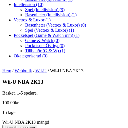
Intellivision
(10)
Spel (Intellivision)
(9)
Basenheter (Intellivision)
(1)
Vectrex & Luxor
(1)
Basenheter (Vectrex & Luxor)
(0)
Spel (Vectrex & Luxor)
(1)
Pocketspel (Game & Watch mm)
(1)
Game & Watch
(0)
Pocketspel Övriga
(0)
Tillbehör (G & W)
(1)
Okategoriserad
(0)
Hem
/
Webbutik
/
Wii-U
/ Wii-U NBA 2K13
Wii-U NBA 2K13
Basket. 1-5 spelare.
100.00
kr
1 i lager
Wii-U NBA 2K13 mängd
Lägg till i varukorg