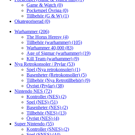
Game & Watch
(0)
Pocketspel Övriga
(0)
Tillbehör (G & W)
(1)
Okategoriserad
(0)
Warhammer
(206)
The Horus Heresy
(4)
Tillbehör (warhammer)
(105)
Warhammer 40,000
(83)
Age of Sigmar (warhammer)
(19)
Kill Team (warhammer)
(9)
Nya Retrokonsoler / Prylar
(53)
Spel (Nya retrokonsoler)
(1)
Basenheter (Retrokonsoller)
(5)
Tillbehör (Nya Retrotillbehör)
(9)
Övrigt (Prylar)
(38)
Nintendo NES
(72)
Kontroller (NES)
(2)
Spel (NES)
(51)
Basenheter (NES)
(2)
Tillbehör (NES)
(13)
Övrigt (NES)
(4)
Super Nintendo
(55)
Kontroller (SNES)
(2)
Spel (SNES)
(44)