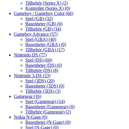
Tillbehör (Series X)
(2)
Kontroller (Series X)
(0)
Gameboy / Gameboy Color
(66)
Spel (GB)
(32)
Basenheter (GB)
(0)
Tillbehör (GB)
(34)
Gameboy Advance
(57)
Spel (GBA)
(40)
Basenheter (GBA)
(0)
Tillbehör (GBA)
(17)
Nintendo DS
(77)
Spel (DS)
(69)
Basenheter (DS)
(0)
Tillbehör (DS)
(8)
Nintendo 3-DS
(23)
Spel (3DS)
(20)
Basenheter (3DS)
(0)
Tillbehör (3DS)
(3)
Gamegear
(16)
Spel (Gamegear)
(14)
Basenheter (Gamegear)
(0)
Tillbehör (Gamegear)
(2)
Nokia N-Gage
(0)
Basenheter (N-Gage)
(0)
Spel (N-Gage)
(0)