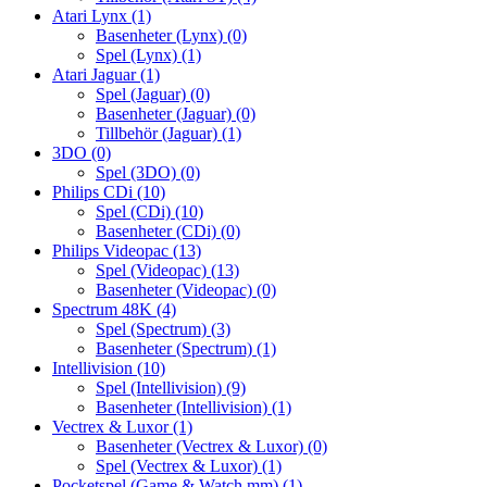
Atari Lynx
(1)
Basenheter (Lynx)
(0)
Spel (Lynx)
(1)
Atari Jaguar
(1)
Spel (Jaguar)
(0)
Basenheter (Jaguar)
(0)
Tillbehör (Jaguar)
(1)
3DO
(0)
Spel (3DO)
(0)
Philips CDi
(10)
Spel (CDi)
(10)
Basenheter (CDi)
(0)
Philips Videopac
(13)
Spel (Videopac)
(13)
Basenheter (Videopac)
(0)
Spectrum 48K
(4)
Spel (Spectrum)
(3)
Basenheter (Spectrum)
(1)
Intellivision
(10)
Spel (Intellivision)
(9)
Basenheter (Intellivision)
(1)
Vectrex & Luxor
(1)
Basenheter (Vectrex & Luxor)
(0)
Spel (Vectrex & Luxor)
(1)
Pocketspel (Game & Watch mm)
(1)