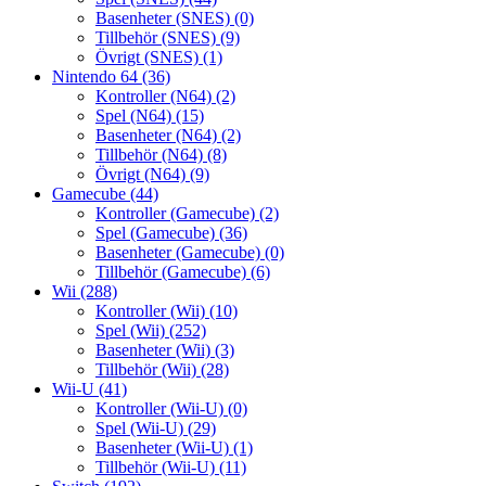
Basenheter (SNES)
(0)
Tillbehör (SNES)
(9)
Övrigt (SNES)
(1)
Nintendo 64
(36)
Kontroller (N64)
(2)
Spel (N64)
(15)
Basenheter (N64)
(2)
Tillbehör (N64)
(8)
Övrigt (N64)
(9)
Gamecube
(44)
Kontroller (Gamecube)
(2)
Spel (Gamecube)
(36)
Basenheter (Gamecube)
(0)
Tillbehör (Gamecube)
(6)
Wii
(288)
Kontroller (Wii)
(10)
Spel (Wii)
(252)
Basenheter (Wii)
(3)
Tillbehör (Wii)
(28)
Wii-U
(41)
Kontroller (Wii-U)
(0)
Spel (Wii-U)
(29)
Basenheter (Wii-U)
(1)
Tillbehör (Wii-U)
(11)