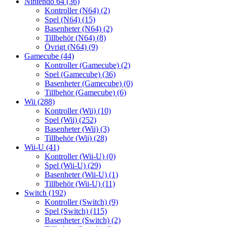
Nintendo 64
(36)
Kontroller (N64)
(2)
Spel (N64)
(15)
Basenheter (N64)
(2)
Tillbehör (N64)
(8)
Övrigt (N64)
(9)
Gamecube
(44)
Kontroller (Gamecube)
(2)
Spel (Gamecube)
(36)
Basenheter (Gamecube)
(0)
Tillbehör (Gamecube)
(6)
Wii
(288)
Kontroller (Wii)
(10)
Spel (Wii)
(252)
Basenheter (Wii)
(3)
Tillbehör (Wii)
(28)
Wii-U
(41)
Kontroller (Wii-U)
(0)
Spel (Wii-U)
(29)
Basenheter (Wii-U)
(1)
Tillbehör (Wii-U)
(11)
Switch
(192)
Kontroller (Switch)
(9)
Spel (Switch)
(115)
Basenheter (Switch)
(2)