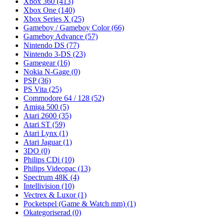
Xbox 360
(413)
Xbox One
(140)
Xbox Series X
(25)
Gameboy / Gameboy Color
(66)
Gameboy Advance
(57)
Nintendo DS
(77)
Nintendo 3-DS
(23)
Gamegear
(16)
Nokia N-Gage
(0)
PSP
(36)
PS Vita
(25)
Commodore 64 / 128
(52)
Amiga 500
(5)
Atari 2600
(35)
Atari ST
(59)
Atari Lynx
(1)
Atari Jaguar
(1)
3DO
(0)
Philips CDi
(10)
Philips Videopac
(13)
Spectrum 48K
(4)
Intellivision
(10)
Vectrex & Luxor
(1)
Pocketspel (Game & Watch mm)
(1)
Okategoriserad
(0)