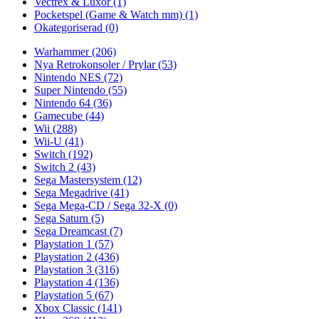
Vectrex & Luxor
(1)
Pocketspel (Game & Watch mm)
(1)
Okategoriserad
(0)
Warhammer
(206)
Nya Retrokonsoler / Prylar
(53)
Nintendo NES
(72)
Super Nintendo
(55)
Nintendo 64
(36)
Gamecube
(44)
Wii
(288)
Wii-U
(41)
Switch
(192)
Switch 2
(43)
Sega Mastersystem
(12)
Sega Megadrive
(41)
Sega Mega-CD / Sega 32-X
(0)
Sega Saturn
(5)
Sega Dreamcast
(7)
Playstation 1
(57)
Playstation 2
(436)
Playstation 3
(316)
Playstation 4
(136)
Playstation 5
(67)
Xbox Classic
(141)