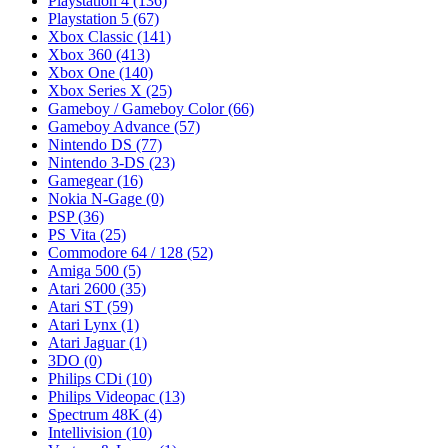
Playstation 4
(136)
Playstation 5
(67)
Xbox Classic
(141)
Xbox 360
(413)
Xbox One
(140)
Xbox Series X
(25)
Gameboy / Gameboy Color
(66)
Gameboy Advance
(57)
Nintendo DS
(77)
Nintendo 3-DS
(23)
Gamegear
(16)
Nokia N-Gage
(0)
PSP
(36)
PS Vita
(25)
Commodore 64 / 128
(52)
Amiga 500
(5)
Atari 2600
(35)
Atari ST
(59)
Atari Lynx
(1)
Atari Jaguar
(1)
3DO
(0)
Philips CDi
(10)
Philips Videopac
(13)
Spectrum 48K
(4)
Intellivision
(10)