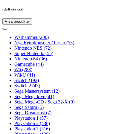
(dolt via css)
Visa produkter
Toggle
navigation
Toggle
navigation
Warhammer
(206)
Nya Retrokonsoler / Prylar
(53)
Nintendo NES
(72)
Super Nintendo
(55)
Nintendo 64
(36)
Gamecube
(44)
Wii
(288)
Wii-U
(41)
Switch
(192)
Switch 2
(43)
Sega Mastersystem
(12)
Sega Megadrive
(41)
Sega Mega-CD / Sega 32-X
(0)
Sega Saturn
(5)
Sega Dreamcast
(7)
Playstation 1
(57)
Playstation 2
(436)
Playstation 3
(316)