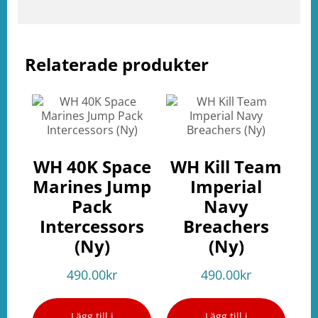
Relaterade produkter
WH 40K Space
WH Kill Team
Marines Jump
Imperial
Pack
Navy
Intercessors
Breachers
(Ny)
(Ny)
490.00
kr
490.00
kr
Lägg till i
Lägg till i