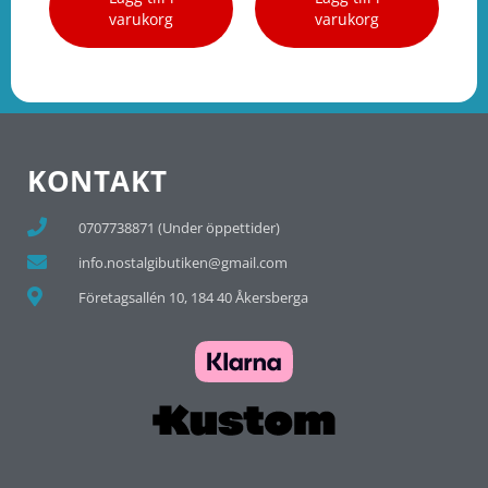
varukorg
varukorg
KONTAKT
0707738871 (Under öppettider)
info.nostalgibutiken@gmail.com
Företagsallén 10, 184 40 Åkersberga