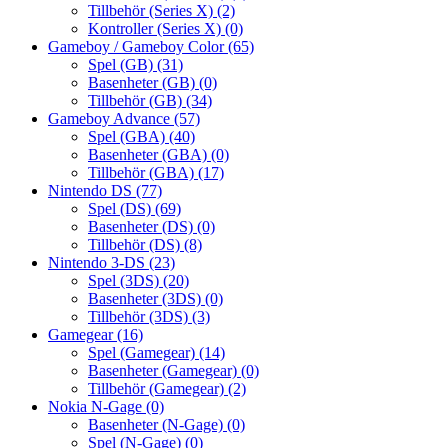
Tillbehör (Series X)
(2)
Kontroller (Series X)
(0)
Gameboy / Gameboy Color
(65)
Spel (GB)
(31)
Basenheter (GB)
(0)
Tillbehör (GB)
(34)
Gameboy Advance
(57)
Spel (GBA)
(40)
Basenheter (GBA)
(0)
Tillbehör (GBA)
(17)
Nintendo DS
(77)
Spel (DS)
(69)
Basenheter (DS)
(0)
Tillbehör (DS)
(8)
Nintendo 3-DS
(23)
Spel (3DS)
(20)
Basenheter (3DS)
(0)
Tillbehör (3DS)
(3)
Gamegear
(16)
Spel (Gamegear)
(14)
Basenheter (Gamegear)
(0)
Tillbehör (Gamegear)
(2)
Nokia N-Gage
(0)
Basenheter (N-Gage)
(0)
Spel (N-Gage)
(0)