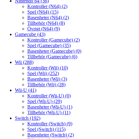
Nintendo 64
(36)
Kontroller (N64)
(2)
Spel (N64)
(15)
Basenheter (N64)
(2)
Tillbehör (N64)
(8)
Övrigt (N64)
(9)
Gamecube
(43)
Kontroller (Gamecube)
(2)
Spel (Gamecube)
(35)
Basenheter (Gamecube)
(0)
Tillbehör (Gamecube)
(6)
Wii
(288)
Kontroller (Wii)
(10)
Spel (Wii)
(252)
Basenheter (Wii)
(3)
Tillbehör (Wii)
(28)
Wii-U
(41)
Kontroller (Wii-U)
(0)
Spel (Wii-U)
(29)
Basenheter (Wii-U)
(1)
Tillbehör (Wii-U)
(11)
Switch
(192)
Kontroller (Switch)
(9)
Spel (Switch)
(115)
Basenheter (Switch)
(2)