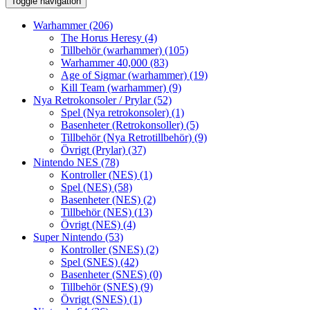
Toggle navigation
Warhammer
(206)
The Horus Heresy
(4)
Tillbehör (warhammer)
(105)
Warhammer 40,000
(83)
Age of Sigmar (warhammer)
(19)
Kill Team (warhammer)
(9)
Nya Retrokonsoler / Prylar
(52)
Spel (Nya retrokonsoler)
(1)
Basenheter (Retrokonsoller)
(5)
Tillbehör (Nya Retrotillbehör)
(9)
Övrigt (Prylar)
(37)
Nintendo NES
(78)
Kontroller (NES)
(1)
Spel (NES)
(58)
Basenheter (NES)
(2)
Tillbehör (NES)
(13)
Övrigt (NES)
(4)
Super Nintendo
(53)
Kontroller (SNES)
(2)
Spel (SNES)
(42)
Basenheter (SNES)
(0)
Tillbehör (SNES)
(9)
Övrigt (SNES)
(1)