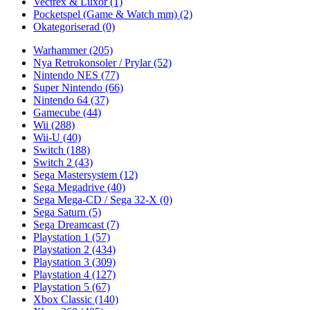
Vectrex & Luxor
(1)
Pocketspel (Game & Watch mm)
(2)
Okategoriserad
(0)
Warhammer
(205)
Nya Retrokonsoler / Prylar
(52)
Nintendo NES
(77)
Super Nintendo
(66)
Nintendo 64
(37)
Gamecube
(44)
Wii
(288)
Wii-U
(40)
Switch
(188)
Switch 2
(43)
Sega Mastersystem
(12)
Sega Megadrive
(40)
Sega Mega-CD / Sega 32-X
(0)
Sega Saturn
(5)
Sega Dreamcast
(7)
Playstation 1
(57)
Playstation 2
(434)
Playstation 3
(309)
Playstation 4
(127)
Playstation 5
(67)
Xbox Classic
(140)