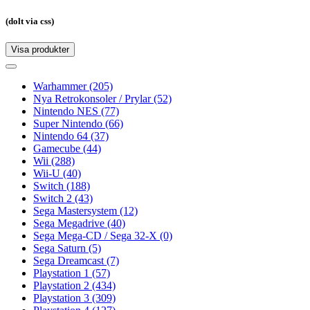
(dolt via css)
Visa produkter
Toggle
navigation
Toggle
navigation
Warhammer
(205)
Nya Retrokonsoler / Prylar
(52)
Nintendo NES
(77)
Super Nintendo
(66)
Nintendo 64
(37)
Gamecube
(44)
Wii
(288)
Wii-U
(40)
Switch
(188)
Switch 2
(43)
Sega Mastersystem
(12)
Sega Megadrive
(40)
Sega Mega-CD / Sega 32-X
(0)
Sega Saturn
(5)
Sega Dreamcast
(7)
Playstation 1
(57)
Playstation 2
(434)
Playstation 3
(309)