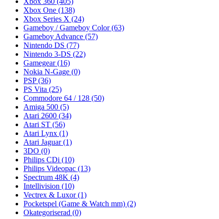
Xbox 360
(405)
Xbox One
(138)
Xbox Series X
(24)
Gameboy / Gameboy Color
(63)
Gameboy Advance
(57)
Nintendo DS
(77)
Nintendo 3-DS
(22)
Gamegear
(16)
Nokia N-Gage
(0)
PSP
(36)
PS Vita
(25)
Commodore 64 / 128
(50)
Amiga 500
(5)
Atari 2600
(34)
Atari ST
(56)
Atari Lynx
(1)
Atari Jaguar
(1)
3DO
(0)
Philips CDi
(10)
Philips Videopac
(13)
Spectrum 48K
(4)
Intellivision
(10)
Vectrex & Luxor
(1)
Pocketspel (Game & Watch mm)
(2)
Okategoriserad
(0)