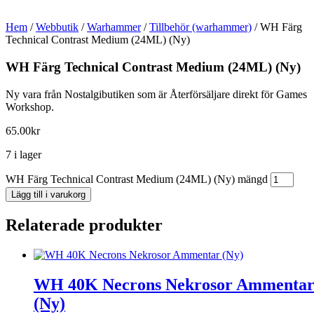
Hem
/
Webbutik
/
Warhammer
/
Tillbehör (warhammer)
/ WH Färg
Technical Contrast Medium (24ML) (Ny)
WH Färg Technical Contrast Medium (24ML) (Ny)
Ny vara från Nostalgibutiken som är Återförsäljare direkt för Games
Workshop.
65.00
kr
7 i lager
WH Färg Technical Contrast Medium (24ML) (Ny) mängd
Lägg till i varukorg
Relaterade produkter
WH 40K Necrons Nekrosor Ammenta
(Ny)