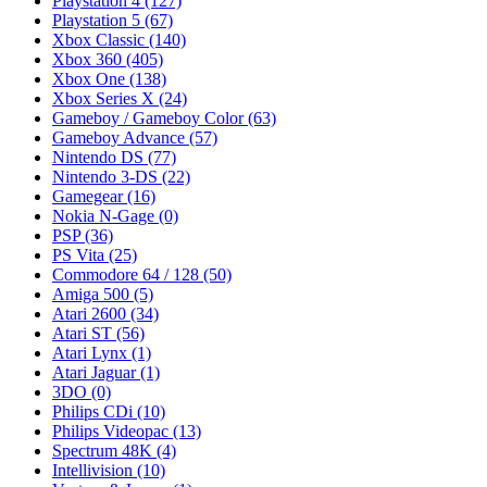
Playstation 4
(127)
Playstation 5
(67)
Xbox Classic
(140)
Xbox 360
(405)
Xbox One
(138)
Xbox Series X
(24)
Gameboy / Gameboy Color
(63)
Gameboy Advance
(57)
Nintendo DS
(77)
Nintendo 3-DS
(22)
Gamegear
(16)
Nokia N-Gage
(0)
PSP
(36)
PS Vita
(25)
Commodore 64 / 128
(50)
Amiga 500
(5)
Atari 2600
(34)
Atari ST
(56)
Atari Lynx
(1)
Atari Jaguar
(1)
3DO
(0)
Philips CDi
(10)
Philips Videopac
(13)
Spectrum 48K
(4)
Intellivision
(10)