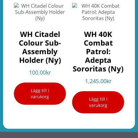
WH Citadel
WH 40K
Colour Sub-
Combat
Assembly
Patrol:
Holder (Ny)
Adepta
Sororitas (Ny)
100.00
kr
1,245.00
kr
Lägg till i
varukorg
Lägg till i
varukorg