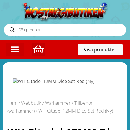
Toggl
Visa produkter
naviga
Hem
/
Webbutik
/
Warhammer
/
Tillbehör
(warhammer)
/ WH Citadel 12MM Dice Set Red (Ny)