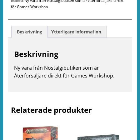
Etikett
Ny vara från Nostalgibutiken som är Återförsäljare direkt
för Games Workshop
Beskrivning
Ytterligare information
Beskrivning
e
ation
Ny vara från Nostalgibutiken som är
Återförsäljare direkt för Games Workshop.
Relaterade produkter