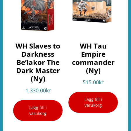
WH Slaves to
WH Tau
Darkness
Empire
Be’lakor The
commander
Dark Master
(Ny)
(Ny)
515.00
kr
1,330.00
kr
Lägg till i
varukorg
Lägg till i
varukorg