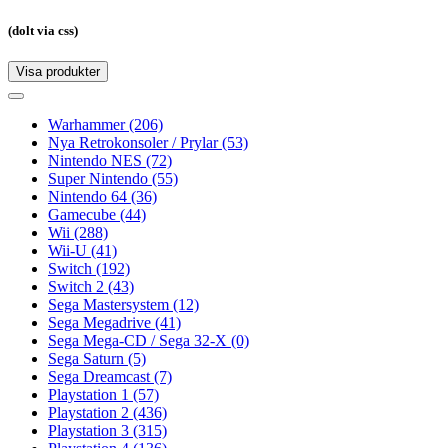
(dolt via css)
Visa produkter
Toggle
navigation
Toggle
navigation
Warhammer
(206)
Nya Retrokonsoler / Prylar
(53)
Nintendo NES
(72)
Super Nintendo
(55)
Nintendo 64
(36)
Gamecube
(44)
Wii
(288)
Wii-U
(41)
Switch
(192)
Switch 2
(43)
Sega Mastersystem
(12)
Sega Megadrive
(41)
Sega Mega-CD / Sega 32-X
(0)
Sega Saturn
(5)
Sega Dreamcast
(7)
Playstation 1
(57)
Playstation 2
(436)
Playstation 3
(315)