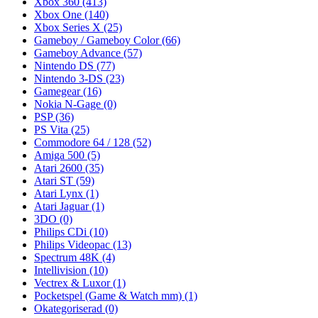
Xbox 360
(413)
Xbox One
(140)
Xbox Series X
(25)
Gameboy / Gameboy Color
(66)
Gameboy Advance
(57)
Nintendo DS
(77)
Nintendo 3-DS
(23)
Gamegear
(16)
Nokia N-Gage
(0)
PSP
(36)
PS Vita
(25)
Commodore 64 / 128
(52)
Amiga 500
(5)
Atari 2600
(35)
Atari ST
(59)
Atari Lynx
(1)
Atari Jaguar
(1)
3DO
(0)
Philips CDi
(10)
Philips Videopac
(13)
Spectrum 48K
(4)
Intellivision
(10)
Vectrex & Luxor
(1)
Pocketspel (Game & Watch mm)
(1)
Okategoriserad
(0)