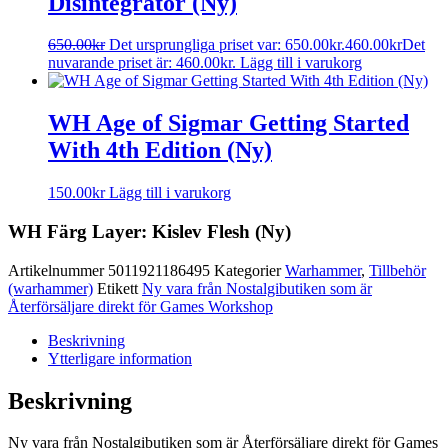
Disintegrator (Ny)
650.00
kr
Det ursprungliga priset var: 650.00kr.
460.00
kr
Det
nuvarande priset är: 460.00kr.
Lägg till i varukorg
WH Age of Sigmar Getting Started
With 4th Edition (Ny)
150.00
kr
Lägg till i varukorg
WH Färg Layer: Kislev Flesh (Ny)
Artikelnummer
5011921186495
Kategorier
Warhammer
,
Tillbehör
(warhammer)
Etikett
Ny vara från Nostalgibutiken som är
Återförsäljare direkt för Games Workshop
Beskrivning
Ytterligare information
Beskrivning
Ny vara från Nostalgibutiken som är Återförsäljare direkt för Games