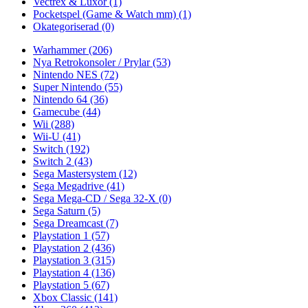
Vectrex & Luxor
(1)
Pocketspel (Game & Watch mm)
(1)
Okategoriserad
(0)
Warhammer
(206)
Nya Retrokonsoler / Prylar
(53)
Nintendo NES
(72)
Super Nintendo
(55)
Nintendo 64
(36)
Gamecube
(44)
Wii
(288)
Wii-U
(41)
Switch
(192)
Switch 2
(43)
Sega Mastersystem
(12)
Sega Megadrive
(41)
Sega Mega-CD / Sega 32-X
(0)
Sega Saturn
(5)
Sega Dreamcast
(7)
Playstation 1
(57)
Playstation 2
(436)
Playstation 3
(315)
Playstation 4
(136)
Playstation 5
(67)
Xbox Classic
(141)