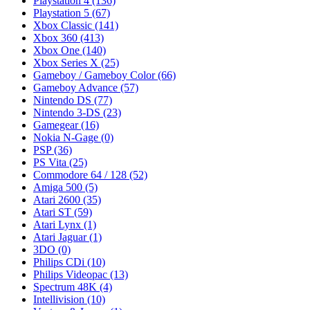
Playstation 4
(136)
Playstation 5
(67)
Xbox Classic
(141)
Xbox 360
(413)
Xbox One
(140)
Xbox Series X
(25)
Gameboy / Gameboy Color
(66)
Gameboy Advance
(57)
Nintendo DS
(77)
Nintendo 3-DS
(23)
Gamegear
(16)
Nokia N-Gage
(0)
PSP
(36)
PS Vita
(25)
Commodore 64 / 128
(52)
Amiga 500
(5)
Atari 2600
(35)
Atari ST
(59)
Atari Lynx
(1)
Atari Jaguar
(1)
3DO
(0)
Philips CDi
(10)
Philips Videopac
(13)
Spectrum 48K
(4)
Intellivision
(10)