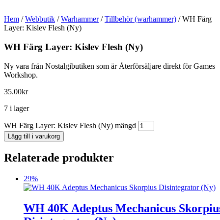
Hem
/
Webbutik
/
Warhammer
/
Tillbehör (warhammer)
/ WH Färg
Layer: Kislev Flesh (Ny)
WH Färg Layer: Kislev Flesh (Ny)
Ny vara från Nostalgibutiken som är Återförsäljare direkt för Games
Workshop.
35.00
kr
7 i lager
WH Färg Layer: Kislev Flesh (Ny) mängd
Lägg till i varukorg
Relaterade produkter
29%
WH 40K Adeptus Mechanicus Skorpiu