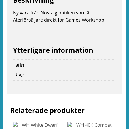
Ny vara från Nostalgibutiken som är
Återförsäljare direkt för Games Workshop.
e
ation
Ytterligare information
Vikt
1 kg
Relaterade produkter