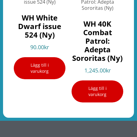
WH White
WH 40K
Dwarf issue
Combat
524 (Ny)
Patrol:
90.00
kr
Adepta
Sororitas (Ny)
Lägg till i
1,245.00
kr
varukorg
Lägg till i
varukorg