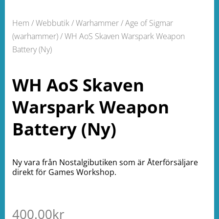
Hem
/
Webbutik
/
Warhammer
/
Age of Sigmar
(warhammer)
/ WH AoS Skaven Warspark Weapon
Battery (Ny)
WH AoS Skaven
Warspark Weapon
Battery (Ny)
Ny vara från Nostalgibutiken som är Återförsäljare
direkt för Games Workshop.
400.00
kr