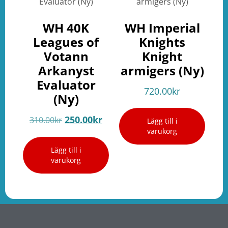
WH 40K
WH Imperial
Leagues of
Knights
Votann
Knight
Arkanyst
armigers (Ny)
Evaluator
720.00
kr
(Ny)
250.00
kr
310.00
kr
Lägg till i
varukorg
Lägg till i
varukorg