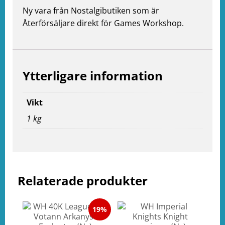
Ny vara från Nostalgibutiken som är
Återförsäljare direkt för Games Workshop.
Ytterligare information
e
ation
Vikt
1 kg
Relaterade produkter
19%