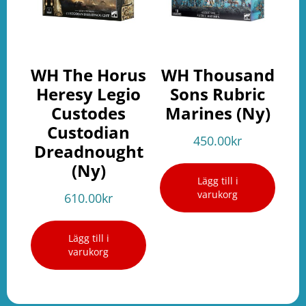
WH The Horus
WH Thousand
Heresy Legio
Sons Rubric
Custodes
Marines (Ny)
Custodian
450.00
kr
Dreadnought
(Ny)
Lägg till i
varukorg
610.00
kr
Lägg till i
varukorg