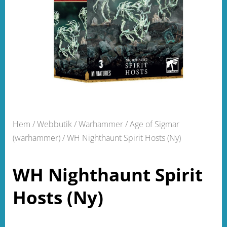
Hem
/
Webbutik
/
Warhammer
/
Age of Sigmar
(warhammer)
/ WH Nighthaunt Spirit Hosts (Ny)
WH Nighthaunt Spirit
Hosts (Ny)